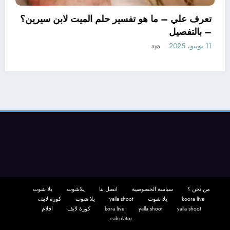
تعرف علي – ما هو تفسي
– بالتفصيل
11 يونيو، 2025
aya
يل ابن سيرين لتفسير حلم
التفصيل
من نحن ؟
سياسة الخصوصية
اتصل بنا
يلاشوت
يلا شوت