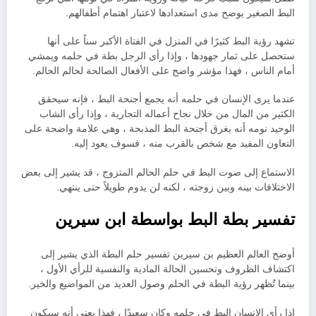
البط الصغير يوضح مدى استعدادها لاعتبار اهتمام أطفالهم.
تشهد رؤية البط كثيرًا في المنزل في الفتاة الأكبر سناً على أنها
ستحصل على ثمار جهودها ، وإذا رأى الرجل بطة في حلمه ويمشي
أمام الناس ، فهذا مؤشر واضح على الأفعال الصالحة لحالم الحالم.
عندما يرى الإنسان في حلمه أنه يجمع أجنحة البط ، فإنه سيحقق
الكثير من المال من خلال نجاح أعماله التجارية ، وإذا رأى الشاب
الوحيد نومه أنه يغرق أجنحة البط المذبحة ، وهي علامة واضحة على
التعاون المفيد مع شخص بالقرب منه ، فسوف يعود إليه.
الاستماع إلى صوت البط في حلم الحالم المتزوج ، قد يشير إلى بعض
الاختلافات بينه وبين زوجته ، لكنه لن يدوم طويلاً حتى ينتهي.
تفسير بطة البط بواسطة ابن سيرين
أوضح العالم العظيم بن سيرين تفسير حلم البطة الذي يشير إلى
اكتشاف الظروف وتحسين الحالة المادية والنفسية للرأي الأول ،
بينما تُظهر رؤية البطة في الحلم وصول العديد من المواضيع والخير.
إذا رأى الإنسان البط في حلمه وكان سعيدًا ، فهذا يعني أنه سيكون