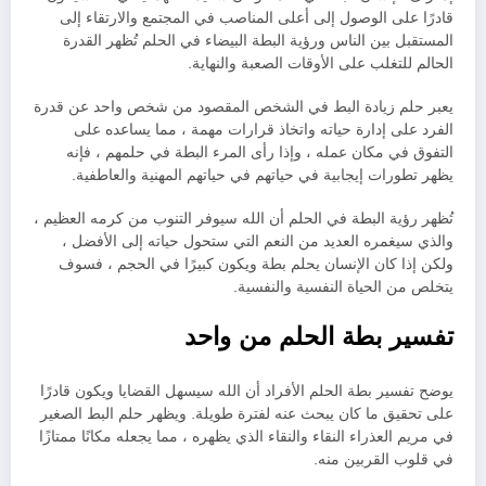
قادرًا على الوصول إلى أعلى المناصب في المجتمع والارتقاء إلى
المستقبل بين الناس ورؤية البطة البيضاء في الحلم تُظهر القدرة
الحالم للتغلب على الأوقات الصعبة والنهاية.
يعبر حلم زيادة البط في الشخص المقصود من شخص واحد عن قدرة
الفرد على إدارة حياته واتخاذ قرارات مهمة ، مما يساعده على
التفوق في مكان عمله ، وإذا رأى المرء البطة في حلمهم ، فإنه
يظهر تطورات إيجابية في حياتهم في حياتهم المهنية والعاطفية.
تُظهر رؤية البطة في الحلم أن الله سيوفر التنوب من كرمه العظيم ،
والذي سيغمره العديد من النعم التي ستحول حياته إلى الأفضل ،
ولكن إذا كان الإنسان يحلم بطة ويكون كبيرًا في الحجم ، فسوف
يتخلص من الحياة النفسية والنفسية.
تفسير بطة الحلم من واحد
يوضح تفسير بطة الحلم الأفراد أن الله سيسهل القضايا ويكون قادرًا
على تحقيق ما كان يبحث عنه لفترة طويلة. ويظهر حلم البط الصغير
في مريم العذراء النقاء والنقاء الذي يظهره ، مما يجعله مكانًا ممتازًا
في قلوب القربين منه.