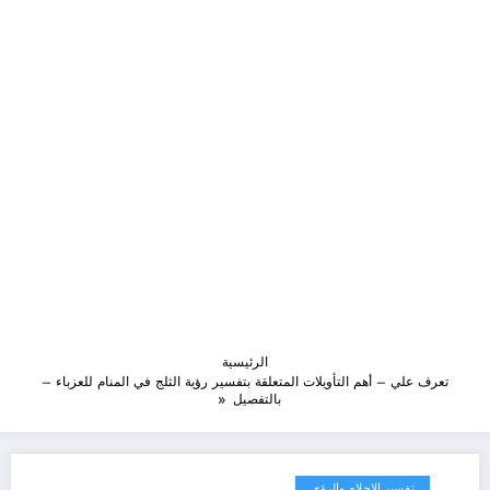
الرئيسية
تعرف علي – أهم التأويلات المتعلقة بتفسير رؤية الثلج في المنام للعزباء –
بالتفصيل
تفسير الاحلام والرؤى