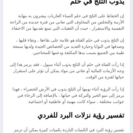
يذوب الثلج في حلم
إن الحفاظ على الثلج في حلم النساء العازبات يبشرون به بنهاية
الأزمة والتخلص من المخاوف التي تعاني من فترة جديدة من الراحة
النفسية والاستقرار ، حيث أن العقبات التي تمنع تقدمها من الاختفاء.
إن الثلج يذوب في حلم الفتاة هو علامة على نقاءها ، ونقاء قلبها ،
وصدقها في النوايا وحيازة العديد من الخصائص الجيدة ولديها سمعة
طيبة بين الجميع بسبب يدها المكثفة ودعمها للمحتاجين.
إذا رأت الفتاة في حلم أن الثلج يذوب أثناء سيول ، فقد يرمز هذا إلى
وجه الأزمات المالية أو تعاني من مواد يمكن أن تؤثر على استقرار
حياتها لفترة من الوقت.
إذا رأت الرؤية أثناء نومها أن الثلج يذوب في الأرض الخضراء ، فهذا
يرمز إلى نمو الخير والبركة في حياتها ، بالإضافة إلى الرخاء في
جوانب مختلفة ، سواء كانت مهنية أو عاطفية أو اجتماعية.
تفسير رؤية نزلات البرد للفردي
تفسير رؤية البرد في الكميات الباردة بكميات كبيرة يمكن أن ترمز