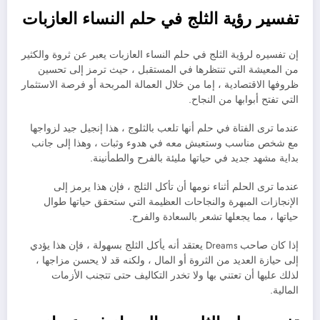
تفسير رؤية الثلج في حلم النساء العازبات
إن تفسيره لرؤية الثلج في حلم النساء العازبات يعبر عن ثروة والكثير
من المعيشة التي تنتظرها في المستقبل ، حيث ترمز إلى تحسين
ظروفها الاقتصادية ، إما من خلال العمالة المربحة أو فرصة الاستثمار
التي تفتح أبوابها من النجاح.
عندما ترى الفتاة في حلم أنها تلعب بالثلوج ، هذا إنجيل جيد لزواجها
مع شخص مناسب وستعيش معه في هدوء وثبات ، وهذا إلى جانب
بداية مشهد جديد في حياتها مليئة بالفرح والطمأنينة.
عندما ترى الحلم أثناء نومها أن تأكل الثلج ، فإن هذا يرمز إلى
الإنجازات المبهرة والنجاحات العظيمة التي ستحقق حياتها طوال
حياتها ، مما يجعلها تشعر بالسعادة والفرح.
إذا كان صاحب Dreams يعتقد أنه يأكل الثلج بسهولة ، فإن هذا يؤدي
إلى حيازة العديد من الثروة أو المال ، ولكنه قد لا يحسن مزاجها ،
لذلك عليها أن تعتني بها ولا تخدر التكاليف حتى تتجنب الأزمات
المالية.