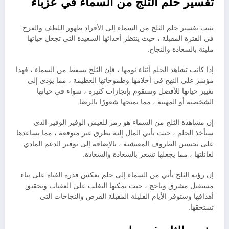
تفسير حلم الثلج من السماء في عزباء
يثبت تفسير حلم الثلج من السماء إلى الأفراد ظهور اللطف والفرح
في الفترة المقبلة ، حيث ينتظر أحداثها السعيدة التي تجعل حياتها
مليئة بالسعادة والنجاح.
إذا كانت تشاهد الحلم أثناء نومها ، فإن الثلج يسقط من السماء ، فهذا
مؤشر على النهج في أحلامها وطموحاتها العظيمة ، مما يؤدي إلى
تغيير حياتها للأفضل وستقوم بإنجازات كثيرة ، سواء في حياتها
الشخصية أو المهنية ، مما يمنحها شعورًا بالرضا.
إن مشاهدة الثلج من السماء هو رمز للعيش الوفير الوفير الذي
سيأخذ الحلم ، حيث يأتي المال إليه بطرق غير متوقعة ، مما يساعدها
على تحسين الظروف المعيشية ، بالإضافة إلى توفير الدعم المادي
لعائلتها ، مما يجعلها تشعر بالسعادة والسعادة.
إن رؤية الثلج تأتي من السماء إلى حلم يعكس قدرة الفتاة على بناء
مستقبل مشرق وناجح ، حيث يمكنها التغلب على العقبات وتحقيق
أهدافها وستوفر الأيام القليلة المقبلة الفرص والنجاحات التي
تستحقها.