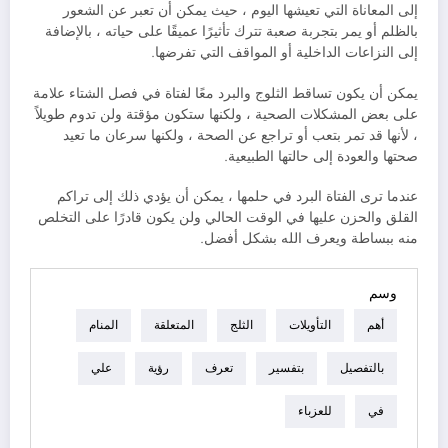
إلى المعاناة التي تعيشها اليوم ، حيث يمكن أن تعبر عن الشعور
بالظلم أو يمر بتجربة صعبة تترك تأثيرًا عميقًا على حياته ، بالإضافة
إلى النزاعات الداخلية أو المواقف التي تفرضها.
يمكن أن يكون تساقط الثلوج والبرد معًا لفتاة في فصل الشتاء علامة
على بعض المشكلات الصحية ، ولكنها ستكون مؤقتة ولن تدوم طويلاً
، لأنها قد تمر بتعب أو تراجع عن الصحة ، ولكنها سرعان ما تعيد
صحتها والعودة إلى حالتها الطبيعية.
عندما ترى الفتاة البرد في حلمها ، يمكن أن يؤدي ذلك إلى تراكم
القلق والحزن عليها في الوقت الحالي ولن يكون قادرًا على التخلص
منه ببساطة ويعرف الله بشكل أفضل.
وسم
أهم
التأويلات
الثلج
المتعلقة
المنام
بالتفصيل
بتفسير
تعرف
رؤية
علي
في
للعزباء