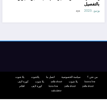
– بالتفصيل
11 يونيو، 2025
aya
من نحن ؟
سياسة الخصوصية
اتصل بنا
يلاشوت
يلا شوت
koora live
يلا شوت
yalla shoot
يلا شوت
كورة لايف
yalla shoot
yalla shoot
kora live
كورة لايف
افلام
calculator