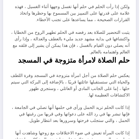
ولكن إذا رأت الحلم في حلم أنها تغسل وجهها أثناء الغسيل ، فهذه
علامة على قدرتها على التمييز بين المسموح بها وحظرها واتخاذ
القرارات الصحيحة ، مما يساعدها على تجنب الأخطاء.
يثبت التحضير للصلاة بعد رفضه في الحلم تطهير الروح من الخطايا ،
واكتشافها في بداية مشهد جديد مليء بالعطف والعدالة ، وإذا رأى
أنه يصلي دون القيام بالغسل ، فإن هذا يمكن أن يشير إلى قلقه مع
العالم واهتمامه بالعالم.
حلم الصلاة لامرأة متزوجة في المسجد
يعكس حلم الصلاة من أجل امرأة متزوجة في المسجد وفرة اللطف
والحياة التي ستستقبلها عائلتها قريبًا ، بالإضافة إلى البركة التي سيتم
حلها ، إما على الجانب المادي أو العائلي ، وستجري ظهور
الاكتشافات العظيمة لها.
إذا كانت الحلم تريد الحمل ورأى في حلمها أنها تصلي في الجامعة ،
فإنها تبشر بها في رد الله على دعواتها وفي قربها من رغبتها في
الحمل ، والتي ستجلب فرحتها وسرورها بعد انتظار طويل.
إذا كانت المرأة تعيش في ضوء الاختلافات مع زوجها وشاهدت أنها