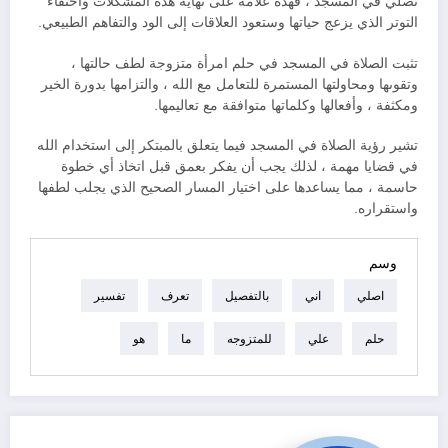
تصلي في المسجد ، فهذه علامة على نهاية هذه المشكلات واختفاء
التوتر الذي يزعج حياتها وستعود العلاقات إلى الود والتفاهم الطبيعي.
تثبت الصلاة في المسجد في حلم امرأة متزوجة لطف حالتها ،
وتقوىها ومحاولتها المستمرة للتعامل مع الله ، والتزامها بدورة الخير
ومكثفة ، وأفعالها وكلماتها متوافقة مع تعاليمها.
تشير رؤية الصلاة في المسجد فيما يتعلق بالمبتكر إلى استخدام الله
في قضايا مهمة ، لذلك يجب أن يفكر بعمق قبل اتخاذ أي خطوة
حاسمة ، مما يساعدها على اختيار المسار الصحيح الذي يجلب لطفها
واستقراره.
وسم
اصلي
اني
بالتفصيل
تعرف
تفسير
حلم
علي
للمتزوجه
ما
هو