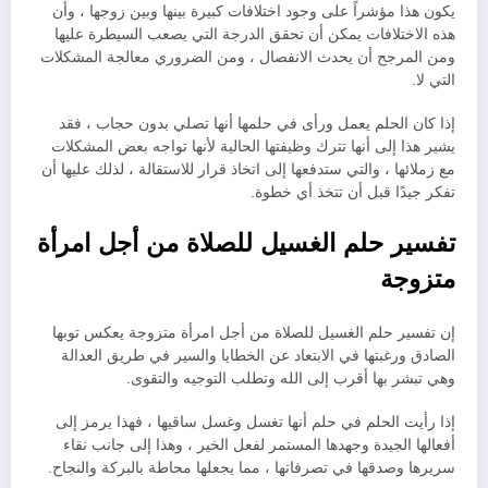
يكون هذا مؤشراً على وجود اختلافات كبيرة بينها وبين زوجها ، وأن
هذه الاختلافات يمكن أن تحقق الدرجة التي يصعب السيطرة عليها
ومن المرجح أن يحدث الانفصال ، ومن الضروري معالجة المشكلات
التي لا.
إذا كان الحلم يعمل ورأى في حلمها أنها تصلي بدون حجاب ، فقد
يشير هذا إلى أنها تترك وظيفتها الحالية لأنها تواجه بعض المشكلات
مع زملائها ، والتي ستدفعها إلى اتخاذ قرار للاستقالة ، لذلك عليها أن
تفكر جيدًا قبل أن تتخذ أي خطوة.
تفسير حلم الغسيل للصلاة من أجل امرأة
متزوجة
إن تفسير حلم الغسيل للصلاة من أجل امرأة متزوجة يعكس توبها
الصادق ورغبتها في الابتعاد عن الخطايا والسير في طريق العدالة
وهي تبشر بها أقرب إلى الله وتطلب التوجيه والتقوى.
إذا رأيت الحلم في حلم أنها تغسل وغسل ساقيها ، فهذا يرمز إلى
أفعالها الجيدة وجهدها المستمر لفعل الخير ، وهذا إلى جانب نقاء
سريرها وصدقها في تصرفاتها ، مما يجعلها محاطة بالبركة والنجاح.