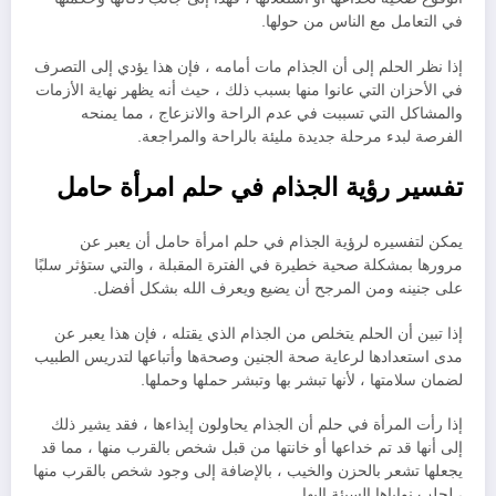
في التعامل مع الناس من حولها.
إذا نظر الحلم إلى أن الجذام مات أمامه ، فإن هذا يؤدي إلى التصرف
في الأحزان التي عانوا منها بسبب ذلك ، حيث أنه يظهر نهاية الأزمات
والمشاكل التي تسببت في عدم الراحة والانزعاج ، مما يمنحه
الفرصة لبدء مرحلة جديدة مليئة بالراحة والمراجعة.
تفسير رؤية الجذام في حلم امرأة حامل
يمكن لتفسيره لرؤية الجذام في حلم امرأة حامل أن يعبر عن
مرورها بمشكلة صحية خطيرة في الفترة المقبلة ، والتي ستؤثر سلبًا
على جنينه ومن المرجح أن يضيع ويعرف الله بشكل أفضل.
إذا تبين أن الحلم يتخلص من الجذام الذي يقتله ، فإن هذا يعبر عن
مدى استعدادها لرعاية صحة الجنين وصحةها وأتباعها لتدريس الطبيب
لضمان سلامتها ، لأنها تبشر بها وتبشر حملها وحملها.
إذا رأت المرأة في حلم أن الجذام يحاولون إيذاءها ، فقد يشير ذلك
إلى أنها قد تم خداعها أو خانتها من قبل شخص بالقرب منها ، مما قد
يجعلها تشعر بالحزن والخيب ، بالإضافة إلى وجود شخص بالقرب منها
، لجلب نواياها السيئة إليها.