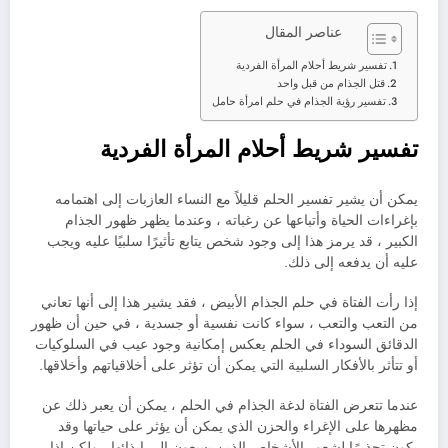
عناصر المقال
تفسير شريط أحلام المرأة الفردية
قتل الجذام من قبل واحد
تفسير رؤية الجذام في حلم امرأة حامل
تفسير شريط أحلام المرأة الفردية
يمكن أن يشير تفسير الحلم قليلاً مع النساء العازبات إلى اهتمامه
بإغراءات الحياة وأتباعها عن رغباته ، وعندما يظهر ظهور الجذام
الكبير ، قد يرمز هذا إلى وجود شخص يتابع تأثيرًا سلبيًا عليه ويجب
عليه أن يدفعه إلى ذلك.
إذا رأت الفتاة في حلم الجذام الأبيض ، فقد يشير هذا إلى أنها تعاني
من التعب والتعب ، سواء كانت نفسية أو جسدية ، في حين أن ظهور
الدقائق السوداء في الحلم يعكس إمكانية وجود عيب في السلوكيات
أو تتأثر بالأفكار السلبية التي يمكن أن تؤثر على أخلاقياتهم وأخلاقها.
عندما تتعرض الفتاة لدغة الجذام في الحلم ، يمكن أن يعبر ذلك عن
مظهرها على الإغراء والحزن الذي يمكن أن يؤثر على حياتها وقد
يكون تحذيرًا لشعور الأشخاص الذين يسعون إلى إيذائها ، ولكن إذا