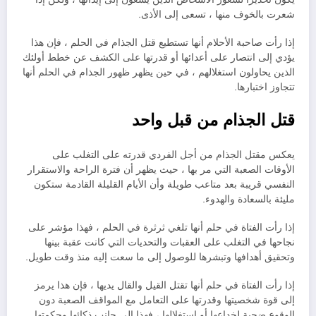
شعرت بالخوف منها ، تسعى إلى الأذى.
إذا رأت صاحبة الأحلام أنها تستطيع قتل الجذام في الحلم ، فإن هذا
يؤدي إلى انتصار على أعدائها أو قدرتها على الكشف عن خطط أولئك
الذين يحاولون استغلالهم ، في حين يظهر ظهور الجذام في الحلم أنها
تتجاوز اختبارها.
قتل الجذام من قبل واحد
يعكس مقتل الجذام من أجل الفردي قدرته على التغلب على
الأوقات الصعبة التي مر بها ، حيث يظهر أن فترة الراحة والاستقرار
النفسي قريبة بعد متاعب طويلة وأن الأيام القليلة القادمة ستكون
مليئة بالسعادة والهدوء.
إذا رأت الفتاة في حلم أنها تلغي ثرثرة في الحلم ، فهذا مؤشر على
نجاحها في التغلب على العقبات والتحديات التي كانت عقبة بينها
وتحقيق أهدافها وتبشرها للوصول إلى ما سعت إليه منذ وقت طويل.
إذا رأت الفتاة في حلم أنها تقتل القيل والقال يديها ، فإن هذا يرمز
إلى قوة شخصيتها وقدرتها على التعامل مع المواقف الصعبة دون
الوقوع ضحية لخداعها أو استغلالها ، فهذا إلى جانب ذكائها وحكمتها