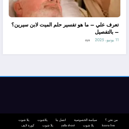
تعرف علي – ما هو تف
– بالتفصيل
11 يونيو، 2025
aya
أويل ابن سيرين لتفسير حلم
 بالتفصيل