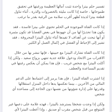
تفسير حلم بيتزا واحدة تثبت آمالها العظيمة ورغبتها في تحقيق
طموحاتها ، خاصة إذا كانت مليئة بالخضروات والذرة ، أثناء تناول
قطعة بيتزا لذيذة تُظهر أقرب سلامة من الرغبة بقدر ما ترغب.
إذا كانت الفتاة الموجودة في الحلم تحتوي على بيتزا فاسدة ، فقد
يكون هذا تحذيرًا لها من أن جهودها في بعض القضايا قد تكون مثمرة
أو أنها تبحث عن أهداف لا تفيدها أثناء تناول البيتزا المحروقة ، فقد
تشير إلى الإحباط أو الفشل في إكمال العمل أو الكثير.
إذا كانت الفتاة تشارك البيتزا مع حبيبتها ، فإنها تبشر بها من خلال
الاقتراب من الاتحاد ودخول علاقة جدية تنتهي بزواج سعيد ، ولكن إذا
أكلت البيتزا مع شخص غريب ، فإن هذا يمكن أن يعكس رغبتها في
تقديم المساعدة والعطف.
إذا اشترت الفتاة البيتزا ، فإن هذا يرمز إلى اعتمادها على الدعم
المالي من الآخرين ، بينما تعكسها يدها داخل المنزل استقلالها
وقدرتها على إدارة شؤونها من نفسها دون الحاجة إلى مساعدة أي
شخص.
ولكن إذا وجدت شخصًا يسترشد بالبيتزا ، فهذه علامة على دعمها غير
المتوقع من قبل شخص مقرب أو صديق ، وإذا أعطت البيتزا لأي