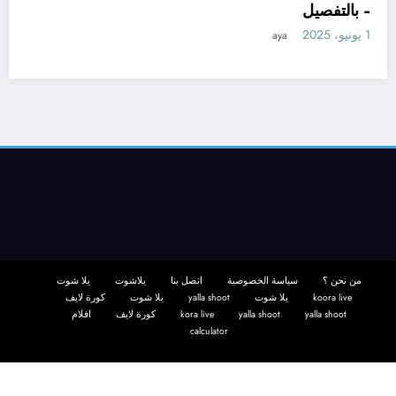
– بالتفصيل
11 يونيو، 2025
aya
من نحن ؟
سياسة الخصوصية
اتصل بنا
يلاشوت
يلا شوت
koora live
يلا شوت
yalla shoot
يلا شوت
كورة لايف
yalla shoot
yalla shoot
kora live
كورة لايف
افلام
calculator