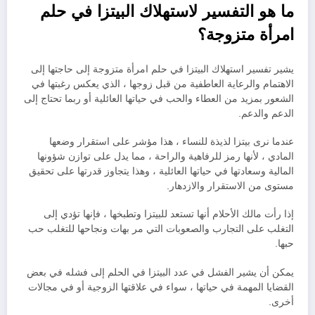
ما هو التفسير لاستهلاك البيتزا في حلم
امرأة متزوجة؟
يشير تفسير استهلاك البيتزا في حلم امرأة متزوجة إلى حاجتها إلى
الاهتمام والرعاية العاطفية من قبل زوجها ، الذي يعكس رغبتها في
الشعور بمزيد من العطاء والحب في حياتها العائلية أو ربما تحتاج إلى
الدعم والدعم.
عندما نرى بيتزا لذيذة للنساء ، هذا مؤشر على استقرار وضعها
المادي ، لأنها رمز للرفاهية والراحة ، مما يدل على توازن شؤونها
المالية وسعادتها في حياتها العائلية ، وهذا يتجاوز قدرتها على تحقيق
مستوى من الاستقرار والازدهار.
إذا رأت مالك الأحلام أنها تستعد للبيتزا وتطبخها ، فإنها تؤدي إلى
التغلب على التجارب والصعوبات التي مر بهات ونجاحها للتغلب حب
حبها.
يمكن أن يشير الفشل في عدد البيتزا في الحلم إلى فشله في بعض
القضايا المهمة في حياتها ، سواء في علاقتها الزوجية أو في مجالات
أخرى.