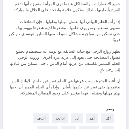
جميع الاضطرابات والمشاكل عندما ترى المرأة المتميزة أنها تدعم
الفرج بأصابعها ، لذلك ستكون علامة واضحة على الحلال والمباركة.
إذا رأت الحلم النهائي أنها تغسل مهبلها وطولها ، فإن الشائعات
ستنهي سمعتها ومن يرى حلمها ، وشعرها لديه شعرها ويهتم بها ،
حتى تتمكن من مواجهة مشاكل بسيطة معها السابق هوتساي ، ولكن
قريبًا.
يظهر زواج الرجل مع حياته السابقة مع نومه أنه سيصطدم بجميع
فصول المصالحة حتى يعود إلى عزله مرة أخرى ، ورؤية الوحي
الحلم المتميز للكشف عن عريها أمام الناس ، حتى تتمكن من قيادتها
إلى رجل ثانٍ.
إن أنثىه المثيرة بسبب عريتها في الحلم تعبر عن حاجتها لأولئك الذين
يدعمونها حتى تعبر عن حكمها بأمان ، وإذا رأى الحلم المميز أن أخيها
يهتم مهبلها ويقبله ، فهذا مؤشر على وجود المصالح المشتركة.
وسم
أكثر
أهم
ابن
اداعب
اعرف