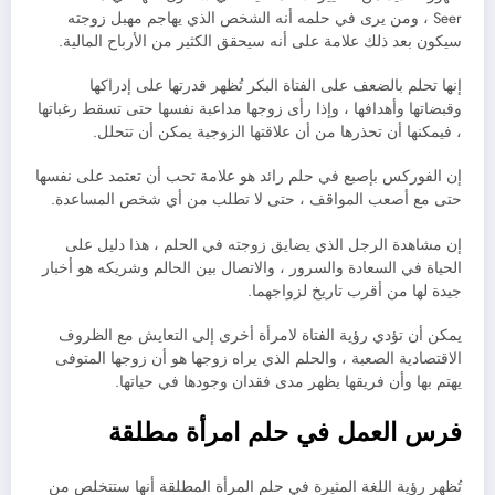
Seer ، ومن يرى في حلمه أنه الشخص الذي يهاجم مهبل زوجته
سيكون بعد ذلك علامة على أنه سيحقق الكثير من الأرباح المالية.
إنها تحلم بالضعف على الفتاة البكر تُظهر قدرتها على إدراكها
وقبضاتها وأهدافها ، وإذا رأى زوجها مداعبة نفسها حتى تسقط رغباتها
، فيمكنها أن تحذرها من أن علاقتها الزوجية يمكن أن تتحلل.
إن الفوركس بإصبع في حلم رائد هو علامة تحب أن تعتمد على نفسها
حتى مع أصعب المواقف ، حتى لا تطلب من أي شخص المساعدة.
إن مشاهدة الرجل الذي يضايق زوجته في الحلم ، هذا دليل على
الحياة في السعادة والسرور ، والاتصال بين الحالم وشريكه هو أخبار
جيدة لها من أقرب تاريخ لزواجهما.
يمكن أن تؤدي رؤية الفتاة لامرأة أخرى إلى التعايش مع الظروف
الاقتصادية الصعبة ، والحلم الذي يراه زوجها هو أن زوجها المتوفى
يهتم بها وأن فريقها يظهر مدى فقدان وجودها في حياتها.
فرس العمل في حلم امرأة مطلقة
تُظهر رؤية اللغة المثيرة في حلم المرأة المطلقة أنها ستتخلص من