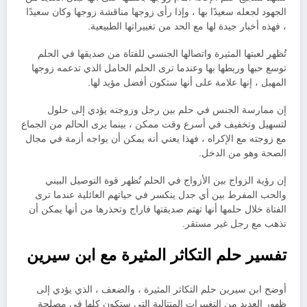
الجهود لجعله سعيدًا بها ، وإذا رأى زوجها مناقشة زوجها وكان سعيدًا
، فهذه أخبار جيدة لها مع الحد من تغييراتها الطبيعية.
تُظهر لعبتها المثيرة واتصالها الجنسي للفتاة من صديقها في الحلم
توسع حبها وربطها بها وعندما ترى الحلم الحامل الذي تدعمه زوجها
المهبل ، إنها علامة على أنها ستكون أفضل مؤيد لها.
إن ممارسة الجنس في حلم بين رجل وزوجته يؤدي إلى حلول
لتسهيل وتخفيف في أسرع وقت ممكن ، بينما يرى الحالم من الجماع
مع زوجته مع الإكراه ، فهذا يعني أنه يمكن أن يواجه أزمة في مجال
الصحة وهو من الدخل.
إن رؤية الزواج بين الأزواج في الحلم تُظهر قوة التوصيل البيني
والحب المفرط بين أي جدل ينكسر في حياتهم العائلية عندما ترى
الفتاة خلال حلمها أنها تهتم صديقتها فاراج وتحذرها من أنها يمكن أن
تذهب مع رجل غير مستقر.
تفسير حلم التكاثر المثيرة مع ابن سيرين
أوضح ابن سيرين حلم التكاثر المثيرة ، والضعف ، الذي يؤدي إلى
ظهور العديد من التغييرات المتتالية التي ستكون كلها في مصلحة