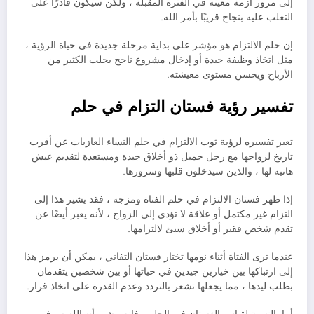
إلى مرور أزمة معينة في الفترة المقبلة ، ولكن سيكون قادرًا على
التغلب عليه بنجاح قريبًا بأمر الله.
إن حلم الالتزام هو مؤشر على بداية مرحلة جديدة في حياة الرؤية ،
مثل اتخاذ وظيفة جيدة أو إدخال مشروع ناجح يجلب الكثير من
الأرباح ويحسن مستوى معيشته.
تفسير رؤية فستان التزام في حلم
تعبر تفسيره لرؤية ثوب الالتزام في حلم النساء العازبات عن أقرب
تاريخ لزواجها مع رجل جميل ذو أخلاق جيدة ومستعدة لتقديم عيش
هانيه لها ، والذين سيدخلون قلبها وسرورها.
إذا ظهر فستان الالتزام في حلم الفتاة ومزجه ، فقد يشير هذا إلى
التزام غير مكتمل أو علاقة لا تؤدي إلى الزواج ، لأنه يعبر أيضًا عن
تقدم شخص فقير أو أخلاق سيئ لالتزامها.
عندما ترى الفتاة أثناء نومها تختار فستان التفاني ، يمكن أن يرمز هذا
إلى ارتباكها بين خيارين جيدين في حياتها أو بين شخصين يتقدمان
بطلب ليدها ، مما يجعلها تشعر بالتردد وعدم القدرة على اتخاذ قرار.