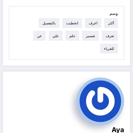
وسم
أكثر
اعرف
انخطبت
بالتفصيل
تعرف
تفسير
حلم
علي
عن
للعزباء
Aya