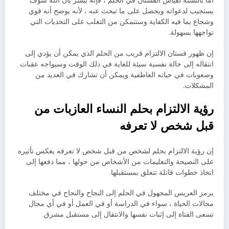
أما بالنسبة لقياس الفستان في الحلم ، فإنه يبشر بأن الله سوف
يستجيب لدعواته ويحصل على ما تبحث عنه ، لأنه يوضح أنه قوي
وشجاع بما فيه الكفاية وستتمكن من التغلب على التحديات التي
تواجهها بسهولة.
إن ظهور فستان الالتزام قريب من الحلم الذي يمكن أن يؤدي إلى
انتقاله إلى حالة نفسية سيئة للغاية في ذلك الوقت وسيواجه عقبات
وصعوبات في حياته العاطفية ويمكن أن تشارك في العديد من
المشكلات.
رؤية الالتزام بحلم النساء العازبات من
قبل شخص لا تعرفه
إن رؤية الالتزام بحلم لشخص من قبل شخص لا تعرفه يعكس تأثيره
على النصيحة والتعليمات من الأشخاص من حولها ، مما دفعها إلى
اتخاذ خطوات قاتلة تتعلق بمستقبلها.
يرمز العريس المجهول في الحلم إلى النجاح والنجاح في مختلف
مجالات الحياة ، سواء في الدراسة أو في العمل أو في أي مجال
تسعى الفتاة إلى إثبات نفسها والانتقال إلى مستقبل مشرق.