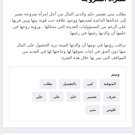
يطلب مني تفسير حلم والدتي المال من أجل امرأة متزوجة تشير
إلى عدالةها الدائمة لصديقها ووجود علاقة حب قوية بينها وبين قربها ،
على الرغم من المسؤوليات العديدة التي تمتلكها ، ورؤية زوجها في
حلمها أن والدتها رغبتها في رغبتها.
تراقب رؤيتها في نومها أن والدتها الميتة تريد الحصول على المال
منها دون الحق في إثبات شوقها لها وحاجتها لها في العديد من
المواقف التي تمر بها خلال هذه الفترة.
وسم
المتوفية
امي
بالتفصيل
تطلب
تعرف
تفسير
حلم
على
علي
فلوس
مني