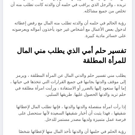
تريده ، والرجل الذي يراقب في حلمه أن والدته كانت تطلب منه أن
تخلص من جميع مشاكله.
رؤية الحالم في حلمه أن والدته تطلب منه المال مع رفض إعطائه
لدخول بعض الأعمال مع أشخاص غير جود يأخذون أمواله ويعرضونه
على خسائر مادية كبيرة.
تفسير حلم أمي الذي يطلب مني المال
للمرأة المطلقة
يطلب مني تفسير حلم والدتي المال عن المرأة المطلقة ، ويرمز
إلى موقف والدتها بجانبها في جميع القرارات التي تتخذها في حياتها ،
إما أنها ستعود إليها بالضرر أو الاستفادة ، ورأيت امرأة مطلقة في
حلم تريد والدتها الحصول عليها. طريقها السلبي.
إذا رأت امرأة منفصلة والدتها والدتها ، فإنها تطلب المال لإعطائها
شقيقها ، فهذا يثبت أن أخبار شقيقها السعيدة لأنها ستحصل على
فرصة عمل متميزة ولديها مصدر مستمر للدخل.
رؤية الحلم في حلمها أن والدتها تأخذ المال منها لإعطائها شخصًا