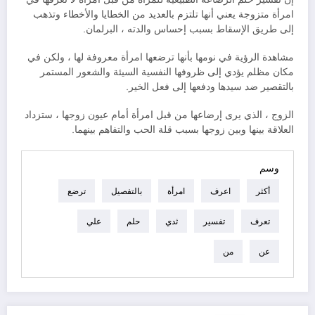
امرأة متزوجة يعني أنها تلتزم بالعديد من الخطايا والأخطاء وتذهب
إلى طريق الإسقاط بسبب إحساس والدته ، البرلمان.
مشاهدة الرؤية في نومها بأنها ترضعها امرأة معروفة لها ، ولكن في
مكان مظلم يؤدي إلى ظروفها النفسية السيئة والشعور المستمر
بالتقصير ضد سيدها ودفعها إلى فعل الخير.
الزوج ، الذي يرى إرضاعها من قبل امرأة أمام عيون زوجها ، ستزداد
العلاقة بينها وبين زوجها بسبب قلة الحب والتفاهم بينهما.
وسم
أكثر
اعرف
امرأة
بالتفصيل
ترضع
تعرف
تفسير
ثدي
حلم
علي
عن
من