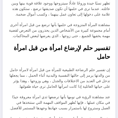
تظهر نسبًا جيدة وزوجًا عادلًا سيتزوجها ووجود علاقة قوية بينها وبين
عائلته. عندما ترى في حلمها أن تكون صديقتها ترضع ، ستكون هذه
علامة على دخولها إلى تعاون عمل بينهما ، وكسب أموال ضخمة.
مشاهدة المرأة المتزوجة في حلمها بأنها ترضع من قبل امرأة أخرى
أمام مجموعة كبيرة من الأشخاص الذين يحذرون من التعرض لقضية
مهمة يخفيها الجميع ، حتى زوجها ، الذي يعرضها لبعض المحاكمات.
تفسير حلم لإرضاع امرأة من قبل امرأة
حامل
إن تفسير حلم الرضاعة الطبيعية للمرأة من قبل امرأة لامرأة حامل
من والدتها يرمز إلى حالتها النفسية والبدنية أثناء الحمل ، مما يجعلها
تدخل في العديد من الاختلافات والجدل ، وهي وزوجها ، وهذا يؤثر
على حياتها العائلية إذا كانت امرأتها الحامل ترى حياة طفولتها.
عند مشاهدة الرؤية في نومها بأنها ترضعها ثدي امرأة معروفة جيدًا
في مكان عملها ، فإنها تُظهر المواقف المهمة التي ستتخذها في
العمل وستروج لها باستمرار بسبب جهادها وجهدها المستمر للأفضل.