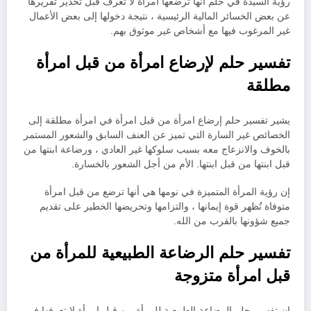
رؤية السيدة في حلم أنها ترضعها امرأة لا تعرف قبل تحذير تقريرها
عن بعض الخسائر المالية الرئيسية ، نتيجة دخولها إلى بعض الأعمال
غير المرغوب فيها مع أشخاص غير موثوق بهم.
تفسير حلم لإرضاع امرأة من قبل امرأة
مطلقة
يشير تفسير حلم إرضاع امرأة من قبل امرأة في امرأة مطلقة إلى
الخصائص غير السارة التي تميز عن العنف السابق والشعور المستمر
بالخوف والانزعاج معه بسبب سلوكها غير العادي ، ورضاعة ابنتها من
قبل ابنتها من قبل ابنتها. الأم من أجل الشعور بالخسارة.
إن رؤية المرأة المتميزة في نومها هي أنها ترضع من قبل امرأة
متوفاة تُظهر قوة إيمانها ، والتزامها وتحريضها الخطير على تقديم
جميع شؤونها بالقرب من الله.
تفسير حلم الرضاعة الطبيعية للمرأة من
قبل امرأة متزوجة
إن تفسير حلم الرضاعة الطبيعية للمرأة من قبل امرأة لا تعرفها في