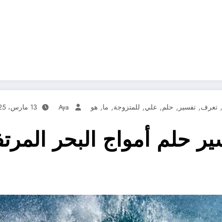
,
,
,
,
,
,
تعرف
تفسير
حلم
علي
للمتزوجة
ما
هو
Aya
13 مارس، 2025
ر حلم أمواج البحر المرت