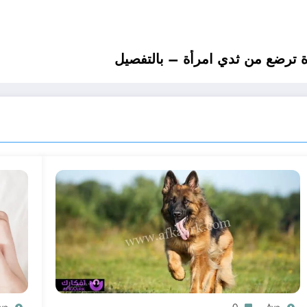
 ترضع من ثدي امرأة – بالتفصيل
ya
0
Aya