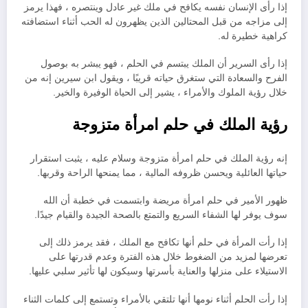
إذا رأى الإنسان نفسه يكافح في ملك غير عادل وينتصره ، فهذا يرمز
إلى مزاجه من قبل المحتالين الذين يظهرون له الحب أثناء استضافته
كراهية خطيرة له.
إذا رأى السرير أن الملك يبتسم في الحلم ، فهو يبشر به بوصول
الفرح والسعادة التي ستغرق حياته قريبًا ، ويقول ابن سيرين إنه من
خلال رؤية الملوك والأمراء ، يشير إلى الحياة الوفيرة والخير.
رؤية الملك في حلم امرأة متزوجة
إنه رؤية الملك في حلم امرأة متزوجة وسلام عليه ، يثبت استقرار
حياتها العائلية ويحسن ظروفه المالية ، مما يمنحها الراحة وقربها.
ظهور الأمير في حلم امرأة مريضة وابتسمت في خطبة أن الله
سوف يوفر لها الشفاء السريع والتمتع بالصحة الجيدة والقيام جيدًا.
إذا رأت المرأة في حلم أنها تكافح مع الملك ، فقد يرمز ذلك إلى
تعرضها لمزيد من الضغوط خلال هذه الفترة وعدم قدرتها على
الاستيلاء على منزلها والعناية بأسرتها وسيكون لها تأثير سلبي عليها.
إذا رأت الحلم أثناء نومها أنها تلتقي بالأمراء وتستمع إلى كلمات الثناء