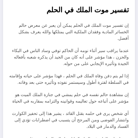
تفسير موت الملك في الحلم
إن تفسير موت الملك في الحلم يمكن أن يعبر عن معرض حالم
الخسائر المادية وفقدان الملكية التي يمتلكها والله يعرف بشكل
أفضل.
عندما يراقب سير أثناء نومه أن الحاكم توفي وساد الناس في البكاء
والحزن ، هذا مؤشر على أنه كان من الجيد أن يذكره شعبه بأفعاله
الجيدة وتأثيره الإيجابي على من حوله.
إذا لم يتم دفن وفاة الملك في الحلم ، فهذا مؤشر على حياته وإقامته
في السلطة لفترة أطول وسيستمر نفوذه وتأثيره حتى بعد وفاته.
إن مشاهدة حالم نفسه في حلم يمشي في جنازة الملك الميت هو
مؤشر على أتباعه حول تعاليمه وقوانينه والتزامه بمقاربه في الحياة
أي شخص يرى في حلمه بقتل القائد ، يشير هذا إلى تحفيز الكوارث
وانتشار الفوضى ومن المرجح أن يتسبب في اضطرابات تؤدي إلى
الفساد والدمار في البلاد.