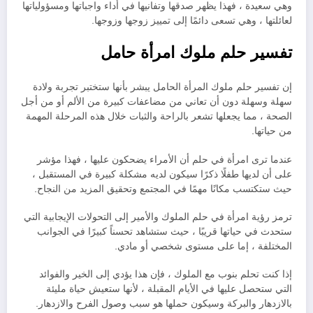
وهي سعيدة ، فهذا يظهر صدقها وتفانيها في أداء واجباتها ومسؤولياتها
لعائلتها ، وهي تسعى دائمًا إلى تمييز زوجها وزوجها.
تفسير حلم ملوك امرأة حامل
إن تفسير حلم ملوك المرأة الحامل يبشر بأنها ستختبر تجربة ولادة
سهلة وسهلة دون أن تعاني من مضاعفات كبيرة من الألم أو من أجل
الصحة ، مما يجعلها تشعر بالراحة والثبات خلال هذه المرحلة المهمة
من حياتها.
عندما ترى امرأة في حلم أن الأمراء يضحكون عليها ، فهذا مؤشر
على أن لديها طفلًا ذكرًا سيكون لديه مشكلة كبيرة في المستقبل ،
حيث ستكتسب مكانًا مهمًا في المجتمع وتحقيق المزيد من النجاح.
ترمز رؤية امرأة في حلم الملوك والأمير إلى التحولات الإيجابية التي
ستحدث في حياتها قريبًا ، حيث ستشاهد تحسناً كبيرًا في الجوانب
المختلفة ، إما على مستوى شخصي أو مادي.
إذا كنت تحلم بنوب مع الملوك ، فإن هذا يؤدي إلى الخير والفوائد
التي ستحصل عليها في الأيام المقبلة ، لأنها ستعيش حياة مليئة
بالازدهار والبركة وسيكون حملها هو سبب وصول الفرح والازدهار.