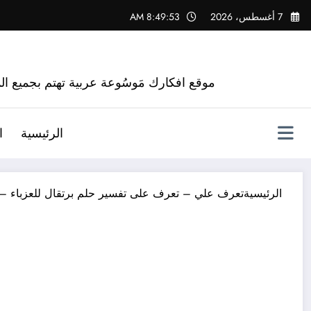
لتجاوز
7 أغسطس، 2026
8:49:54 AM
لى
لمحتوى
موقع افكارك مَوسُوعة عربية تهتم بجميع الم
الرئيسية
ا
الرئيسية
تعرف علي – تعرف على تفسير حلم برتقال للعزباء – 