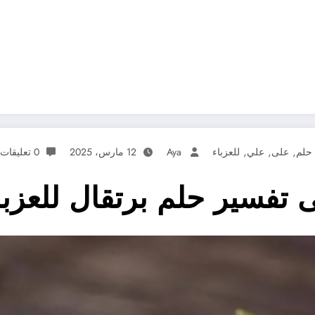
,
,
,
حلم
على
علي
للعزباء
Aya
12 مارس، 2025
0 تعليقات
فسير حلم برتقال للعزبا