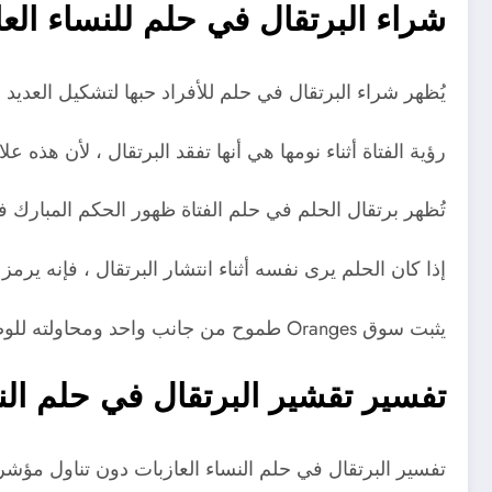
شراء البرتقال في حلم للنساء العا
يُظهر شراء البرتقال في حلم للأفراد حبها لتشكيل العدي
رؤية الفتاة أثناء نومها هي أنها تفقد البرتقال ، لأن هذه 
تُظهر برتقال الحلم في حلم الفتاة ظهور الحكم المبارك ف
إذا كان الحلم يرى نفسه أثناء انتشار البرتقال ، فإنه يرم
يثبت سوق Oranges طموح من جانب واحد ومحاولته للوصول إلى الطبقات العالية ، مما يجعلها تؤثر على بيئتها الاجتماعية والمهنية.
تفسير تقشير البرتقال في حلم الن
تفسير البرتقال في حلم النساء العازبات دون تناول مؤش