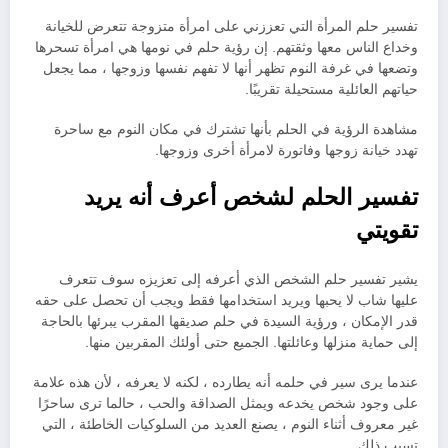
تفسير حلم المرأة التي تعززني على امرأة متزوجة تتعرض للخيانة
وخداع الناس معها وثقتهم. إن رؤية حلم في نومها هي امرأة تسحرها
وتضعها في غرفة النوم تظهر أنها لا تفهم نفسها وزوجها ، مما يجعل
حياتهم العائلية مستحيلة تقريبًا.
مشاهدة الرؤية في الحلم بأنها تشترك في مكان النوم مع ساحرة
تهدد خيانة زوجها وفاتورة لامرأة أخرى وزوجها.
تفسير الحلم لشخص أعرف أنه يريد
تقويتي
يشير تفسير حلم الشخص الذي أعرفه إلى تعزيزه سوف تتعرف
عليها شاب لا يحبها ويريد استخدامها فقط ويجب أن تحصل على حقه
قدر الإمكان ، ورؤية السيدة في حلم صديقها المقرب يبرئها بالحاجة
إلى حماية منزلها وعائلتها. الجميع حتى أولئك المقربين منها.
عندما يرى سير في حلمه أنه يطارده ، لكنه لا يعرفه ، لأن هذه علامة
على وجود شخص يخدعه ويمثل الصداقة والحب ، حالما ترى ساحرًا
غير معروف أثناء النوم ، يصنع العديد من السلوكيات الخاطئة ، التي
تسبب ذلك.