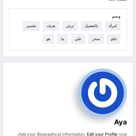
وسم
امرأة
بالتفصيل
ترش
تعرف
تفسير
حلم
سحر
علي
ما
هو
Aya
Add your Biographical Information.
Edit your Profile
now.