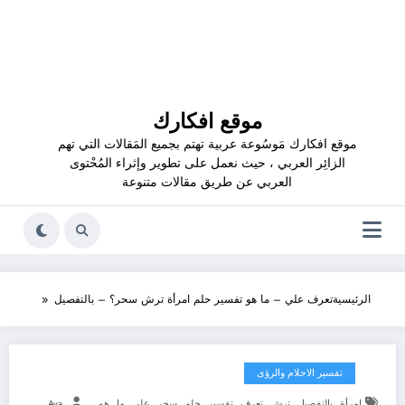
موقع افكارك
موقع افكارك مَوسُوعة عربية تهتم بجميع المَقالات التي تهم
الزائِر العربي ، حيث نعمل على تطوير وإثراء المُحْتوى
العربي عن طريق مقالات متنوعة
الرئيسية
تعرف علي – ما هو تفسير حلم امرأة ترش سحر؟ – بالتفصيل
تفسير الاحلام والرؤى
,
,
,
,
,
,
,
,
,
امرأة
بالتفصيل
ترش
تعرف
تفسير
حلم
سحر
علي
ما
هو
Aya