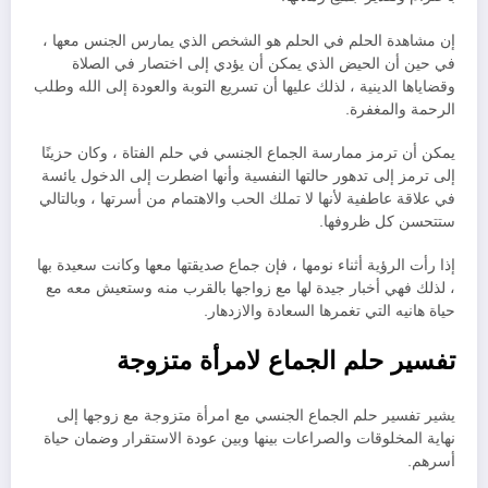
إن مشاهدة الحلم في الحلم هو الشخص الذي يمارس الجنس معها ،
في حين أن الحيض الذي يمكن أن يؤدي إلى اختصار في الصلاة
وقضاياها الدينية ، لذلك عليها أن تسريع التوبة والعودة إلى الله وطلب
الرحمة والمغفرة.
يمكن أن ترمز ممارسة الجماع الجنسي في حلم الفتاة ، وكان حزينًا
إلى ترمز إلى تدهور حالتها النفسية وأنها اضطرت إلى الدخول يائسة
في علاقة عاطفية لأنها لا تملك الحب والاهتمام من أسرتها ، وبالتالي
ستتحسن كل ظروفها.
إذا رأت الرؤية أثناء نومها ، فإن جماع صديقتها معها وكانت سعيدة بها
، لذلك فهي أخبار جيدة لها مع زواجها بالقرب منه وستعيش معه مع
حياة هانيه التي تغمرها السعادة والازدهار.
تفسير حلم الجماع لامرأة متزوجة
يشير تفسير حلم الجماع الجنسي مع امرأة متزوجة مع زوجها إلى
نهاية المخلوقات والصراعات بينها وبين عودة الاستقرار وضمان حياة
أسرهم.