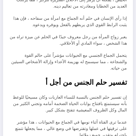
العديد من الخطايا ومغادرته من تعاليم دينه.
إذا رأى الإنسان في حلم أنه الجماع مع امرأة من سفاحه ، فإن هذا
يثبت الرابط القوي الذي يربطهم بالفعل ويوفره ويدعوه.
يعبر زواج المرأة من رجل معروف جيدًا في الحلم عن ميزة تراه من
هذا الشخص ، سواء المادي أو الأخلاقي.
يتحمل الجماع الجنسي مع الحيوانات مؤشراً على حالم القوة
والشجاعة ، مما سيسمح له بهزيمة الأعداء وإزالة الأشخاص السيئين
من حياته.
تفسير حلم الجنس من أجل أ
إن تفسير حلم الجنس بالنسبة للنساء العازبات وكان مسيحيًا للوعظ
بأنه سيستمتع بافتتاح بوابات الحياة الضخمة أمامه وتجني الكثير من
المال وكل الظروف المعيشية تتفتح بشكل كبير.
عندما ترى الفتاة أثناء نومها في الجماع مع الحيوانات ، هذا مؤشر
على ترقيتها في عملها وتفترضها في وضع عالي ، مما يجعلها تتمتع
باحترام وتقدير جميع زملائها.