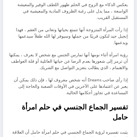
يعكس الذكاء مع الزوج في الحلم ظهور اللطف الوفير والمعيشة
الواسعة ، مما يدل على رغبة الظروف المادية والمعيشية في
المستقبل القريب.
إذا رأت المرأة المتزوجة أنها تتمتع بحياتها وتعاني من العقم ، فهذا
إنجيل جيد لتكون قريبًا من حملها وسيوفر لها الله طفلاً سيدعمها
ويدعمها.
رؤية امرأة أثناء نومها أنها تمارس الجنس مع شخص لا يعرف ، يمكنها
أن ترمز إلى شعورها بعدم الرضا عن حياتها العائلية أو قلة العواطف
والاهتمام ، الذي يطالب بتعزيز التواصل مع الشريك.
إذا رأى صاحب Dreams أنه شخص معروف لها ، فإن ذلك يمكن أن
يعبر عن اعتمادها على الآخرين في الأوقات الصعبة والحاجة إلى
المساعدة في تجاوز أحكامها الحالية.
تفسير الجماع الجنسي في حلم امرأة
حامل
يثبت تفسيره لرؤية الجماع الجنسي في حلم امرأة حامل أن العلاقة