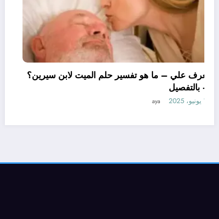
تعرف علي – ما هو تفسير حلم الميت لابن سيرين
– بالتفصيل
11 يونيو، 2025
aya
م