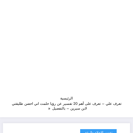
الرئيسية
تعرف علي – تعرف على أهم 20 تفسير عن رؤيا حلمت اني احضن طليقتي
لابن سيرين – بالتفصيل
تفسير الاحلام والرؤى