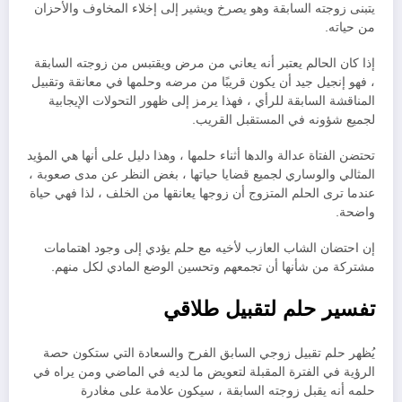
يتبنى زوجته السابقة وهو يصرخ ويشير إلى إخلاء المخاوف والأحزان
من حياته.
إذا كان الحالم يعتبر أنه يعاني من مرض ويقتبس من زوجته السابقة
، فهو إنجيل جيد أن يكون قريبًا من مرضه وحلمها في معانقة وتقبيل
المناقشة السابقة للرأي ، فهذا يرمز إلى ظهور التحولات الإيجابية
لجميع شؤونه في المستقبل القريب.
تحتضن الفتاة عدالة والدها أثناء حلمها ، وهذا دليل على أنها هي المؤيد
المثالي والوساري لجميع قضايا حياتها ، بغض النظر عن مدى صعوبة ،
عندما ترى الحلم المتزوج أن زوجها يعانقها من الخلف ، لذا فهي حياة
واضحة.
إن احتضان الشاب العازب لأخيه مع حلم يؤدي إلى وجود اهتمامات
مشتركة من شأنها أن تجمعهم وتحسين الوضع المادي لكل منهم.
تفسير حلم لتقبيل طلاقي
يُظهر حلم تقبيل زوجي السابق الفرح والسعادة التي ستكون حصة
الرؤية في الفترة المقبلة لتعويض ما لديه في الماضي ومن يراه في
حلمه أنه يقبل زوجته السابقة ، سيكون علامة على مغادرة