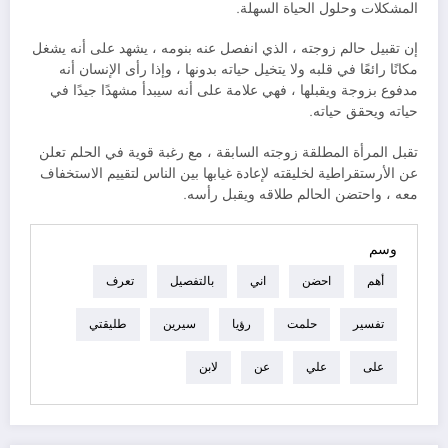
المشكلات وحلول الحياة السهلة.
إن تقبيل حالم زوجته ، الذي انفصل عنه بنومه ، يشهد على أنه يشغل
مكانًا رائعًا في قلبه ولا يتخيل حياته بدونها ، وإذا رأى الإنسان أنه
مدفوع بزوجة ويقبلها ، فهي علامة على أنه سيبدأ مشهدًا جيدًا في
حياته ويحقق حياته.
تقبل المرأة المطلقة زوجته السابقة ، مع رغبة قوية في الحلم تعلن
عن الأرستقراطية لخليقته لإعادة غيابها بين الناس لتقييم الاستخفاف
معه ، واحتضن الحالم طلاقه ويقبل رأسه.
وسم
أهم
احضن
اني
بالتفصيل
تعرف
تفسير
حلمت
رؤيا
سيرين
طليقتي
على
علي
عن
لابن