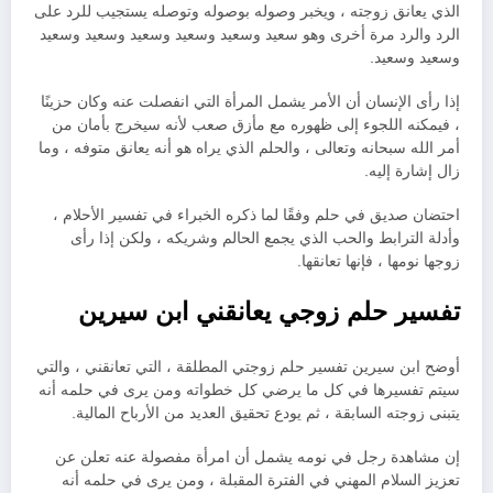
الذي يعانق زوجته ، ويخبر وصوله بوصوله وتوصله يستجيب للرد على
الرد والرد مرة أخرى وهو سعيد وسعيد وسعيد وسعيد وسعيد وسعيد
وسعيد وسعيد.
إذا رأى الإنسان أن الأمر يشمل المرأة التي انفصلت عنه وكان حزينًا
، فيمكنه اللجوء إلى ظهوره مع مأزق صعب لأنه سيخرج بأمان من
أمر الله سبحانه وتعالى ، والحلم الذي يراه هو أنه يعانق متوفه ، وما
زال إشارة إليه.
احتضان صديق في حلم وفقًا لما ذكره الخبراء في تفسير الأحلام ،
وأدلة الترابط والحب الذي يجمع الحالم وشريكه ، ولكن إذا رأى
زوجها نومها ، فإنها تعانقها.
تفسير حلم زوجي يعانقني ابن سيرين
أوضح ابن سيرين تفسير حلم زوجتي المطلقة ، التي تعانقني ، والتي
سيتم تفسيرها في كل ما يرضي كل خطواته ومن يرى في حلمه أنه
يتبنى زوجته السابقة ، ثم يودع تحقيق العديد من الأرباح المالية.
إن مشاهدة رجل في نومه يشمل أن امرأة مفصولة عنه تعلن عن
تعزيز السلام المهني في الفترة المقبلة ، ومن يرى في حلمه أنه