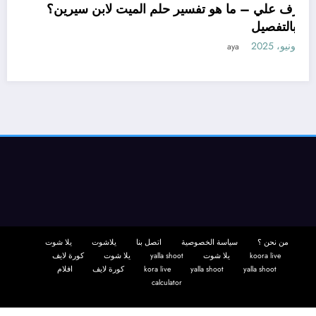
تعرف علي – ما هو تفسير حلم الميت لابن سيرين؟
– بالتفصيل
11 يونيو، 2025
aya
من نحن ؟
سياسة الخصوصية
اتصل بنا
يلاشوت
يلا شوت
koora live
يلا شوت
yalla shoot
يلا شوت
كورة لايف
yalla shoot
yalla shoot
kora live
كورة لايف
افلام
calculator