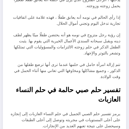
يحمل زوجته وزوجته.
إذا رأى الحالم في نومه أنه يعانق طفلًا ، فهذه علامة على اتفاقيات
تجارية تدخل اليوم وتجني أموال الحلال.
إن رؤية رجل متزوج في نومه هو أنه يحتضن طفلًا ميتًا يظهر لطف
دينه ويقبل سبحانه السندي الأعمال الخيرية التي يقوم بها. يثبت
الطفل الذكر في حلم زوجته الالتزامات والمسؤوليات التي تمتلكها
وتشعر بالتوتر والإجهاد.
تتم إزالة امرأة حامل في حلمها عندما ترى أنها ترضع طفلها من
الذكور ، وجميع مشاكلها ومخاوفها التي تعاني منها أثناء الحمل في
وقت الولادة.
تفسير حلم صبي حالمة في حلم النساء
العازبات
يرمز تفسير حلم الصبي الجميل في حلم النساء العازبات إلى إنجازه
على أعلى المستويات في مجربته وتوصل إلى أعلى الطبقات
وسيحصل على نتيجة تعبهم العديد من الإنجازات.