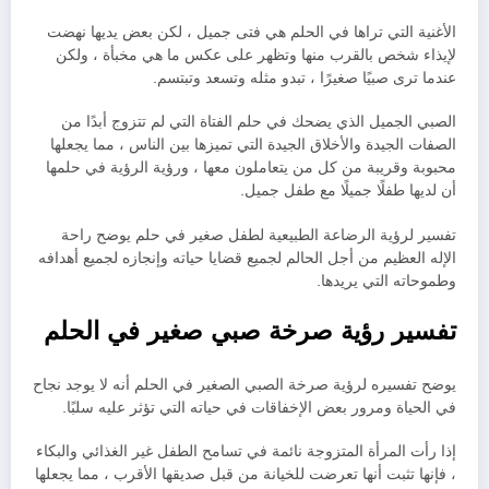
الأغنية التي تراها في الحلم هي فتى جميل ، لكن بعض يديها نهضت
لإيذاء شخص بالقرب منها وتظهر على عكس ما هي مخبأة ، ولكن
عندما ترى صبيًا صغيرًا ، تبدو مثله وتسعد وتبتسم.
الصبي الجميل الذي يضحك في حلم الفتاة التي لم تتزوج أبدًا من
الصفات الجيدة والأخلاق الجيدة التي تميزها بين الناس ، مما يجعلها
محبوبة وقريبة من كل من يتعاملون معها ، ورؤية الرؤية في حلمها
أن لديها طفلًا جميلًا مع طفل جميل.
تفسير لرؤية الرضاعة الطبيعية لطفل صغير في حلم يوضح راحة
الإله العظيم من أجل الحالم لجميع قضايا حياته وإنجازه لجميع أهدافه
وطموحاته التي يريدها.
تفسير رؤية صرخة صبي صغير في الحلم
يوضح تفسيره لرؤية صرخة الصبي الصغير في الحلم أنه لا يوجد نجاح
في الحياة ومرور بعض الإخفاقات في حياته التي تؤثر عليه سلبًا.
إذا رأت المرأة المتزوجة نائمة في تسامح الطفل غير الغذائي والبكاء
، فإنها تثبت أنها تعرضت للخيانة من قبل صديقها الأقرب ، مما يجعلها