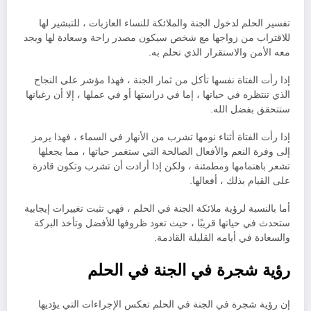
تفسير الحلم لدخول الجنة والملائكة للنساء العازبات ، للتبشير لها
للاقتراب من زواجها مع شخص سيكون مصدر راحة وسعادة لها ويجد
معه الأمن والاستقرار الذي تحلم به.
إذا رأت الفتاة نفسها تأكل من ثمار الجنة ، فهذا مؤشر على النجاح
الذي تنتظره في حياتها ، إما في دراستها أو في عملها ، إلا أن رغباتها
ستتحقق بفضل الله.
إذا رأت الفتاة أثناء نومها تشرب من الأنهار في السماء ، فهذا يرمز
إلى وفرة النعم والأفعال الصالحة التي ستغمر حياتها ، مما يجعلها
تشعر باهتمامها ومطمئنة ، ولكن إذا أرادت أن تشرب وتكون قادرة
على القيام بذلك ، أفعالها.
أما بالنسبة لرؤية ملائكة الجنة في الحلم ، فهي تثبت تغييرات إيجابية
ستحدث في حياتها قريبًا ، حيث تعود ظروفها للأفضل وتأخذ البركة
والسعادة في أيامه القليلة القادمة.
رؤية شجرة في الجنة في الحلم
إن رؤية شجرة في الجنة في الحلم تعكس الإجراءات التي يؤديها