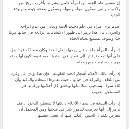
إن تفسير حلم الجنة من امرأة حامل يبشر بها بأقرب تاريخ من
ولادتها ، والتي ستكون سهلة وسهلة وستكون بصحة جيدة ومولودها
الجديد.
عندما ترى امرأة في حلم دخلت الجنة وتعاني من عدم الراحة
والحزن ، فإن هذا يرمز إلى ظهور الاكتشافات الرائعة في حياتها قريبًا
جدًا وسوف تستمتع بحياة الحياة.
إذا رأت المرأة حلمًا ، فإن زوجها يدخل الجنة وكان سعيدًا ، فهذا يدل
على أنها تمت ترقيتها إلى عملها في الفترة المقبلة وستكون لها موقع
مهم وسيحترم جميع زملائه.
إذا رأى مالك الأحلام أشجار الجنة الطويلة ، فإن هذا يؤدي إلى وفرة
من اللطف والبركة في حياتها ، حيث تغمرها السعادة والتأكيد وأن
الله سوف يستجيب لمكالماتها ويحقق كل أحلامها ورغباتها في
المستقبل القريب.
إذا رأت السيدة في سماء الأحلام ، لكنها لا تستطيع الدخول ، فقد
ترمز إلى أنها تعرضت لتدهور كبير في صحتها ومن المحتمل أن
تتعرض لفقدان الجنين ، لذلك عليها أن تعتني بنفسها.