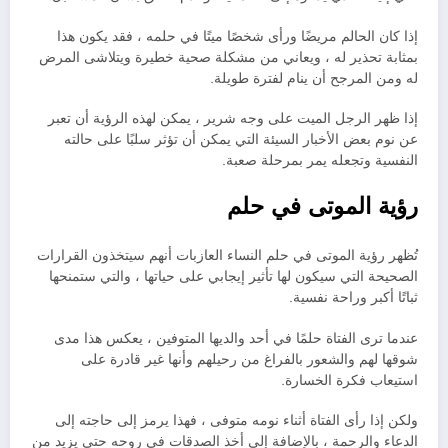
إذا كان الحالم مريضًا ورأى شخصًا ميتًا في حلمه ، فقد يكون هذا
بمثابة تحذير له ، ويعاني من مشكلة صحية خطيرة ويتلاشى المرض
له ومن المرجح أن ينام لفترة طويلة.
إذا ظهر الرجل الميت على وجه شرير ، يمكن لهذه الرؤية أن تعبر
عن نوم بعض الأخبار السيئة التي يمكن أن تؤثر سلبًا على حالته
النفسية وتجعله يمر بمرحلة صعبة.
رؤية الموتى في حلم
تُظهر رؤية الموتى في حلم النساء العازبات أنهم سيتخذون القرارات
الصحيحة التي سيكون لها تأثير إيجابي على حياتها ، والتي ستمنحها
ثباتًا أكبر وراحة نفسية.
عندما ترى الفتاة حلمًا في أحد والديها المتوفين ، يعكس هذا مدى
شوقها لهم والشعور بالفراغ من رحيلهم وأنها غير قادرة على
استيعاب فكرة الخسارة.
ولكن إذا رأى الفتاة أثناء نومه متوفى ، فهذا يرمز إلى حاجته إلى
الدعاء والرحمة ، بالإضافة إلى أخذ الصدقات في روحه حتى يزيد من