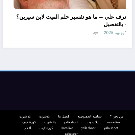
تعرف علي – ما هو تفسير حلم الميت لابن سيري
– بالتفصيل
11 يونيو، 2025
aya
لم
من نحن ؟
سياسة الخصوصية
اتصل بنا
يلاشوت
يلا شوت
koora live
يلا شوت
yalla shoot
يلا شوت
كورة لايف
yalla shoot
yalla shoot
kora live
كورة لايف
افلام