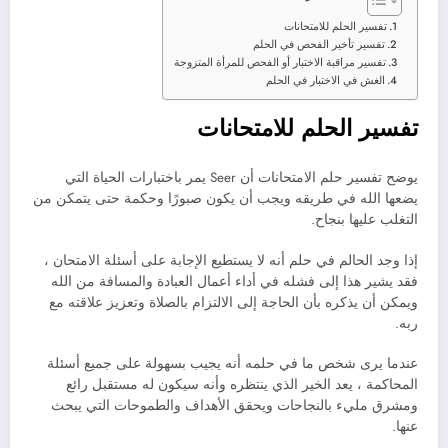
تفسير الحلم للامتحانات
تفسير تأخير الفحص في الحلم
تفسير مراقبة الاختبار أو الفحص للمرأة المتزوجة
الغش في الاختبار في الحلم
تفسير الحلم للامتحانات
يوضح تفسير حلم الامتحانات أن Seer يمر باختبارات الحياة التي
يضعها الله في طريقه ويجب أن يكون صبورًا وحكمة حتى يتمكن من
التغلب عليها بنجاح.
إذا وجد الحالم في حلم أنه لا يستطيع الإجابة على أسئلة الامتحان ،
فقد يشير هذا إلى فشله في أداء أعمال العبادة والمسافة من الله
ويمكن أن يذكره بأن الحاجة إلى الالتزام بالصلاة وتعزيز علاقته مع
ربه.
عندما يرى شخص ما في حلمه أنه يجيب بسهولة على جميع أسئلة
المحاكمة ، يعد الخير الذي ينتظره وأنه سيكون له مستقبل رائع
ومشرق مليء بالنجاحات ويحقق الأهداف والطموحات التي يبحث
عنها.