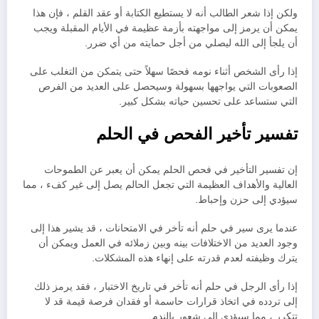
ولكن إذا شعر الطالب أنه لا يستطيع الكتابة أو عقد القلم ، فإن هذا
يمكن أن يرمز إلى مواجهته بأزمة عظيمة في الأيام المقبلة ويجب
أن يلجأ إلى الله ليصلي من أجل حمايته من أي ضرر.
إذا رأى الشخص أثناء نومه فحصًا سهلاً حتى يتمكن من التغلب على
الصعوبات التي يواجهها بسهولة وسيحصل على العديد من الفرص
التي ستساعد على تحسين حياته بشكل كبير.
تفسير تأخير الفحص في الحلم
إن تفسير التأخير في فحص الحلم يمكن أن يعبر عن الطموحات
العالية والأهداف العظيمة التي تجعل الحالم يصل إلى غير كفء ، مما
سيؤدي إلى حزن وإحباط.
عندما يرى سير في حلم أنه تأخر في الامتحانات ، قد يشير هذا إلى
وجود العديد من الاختلافات بينه وبين زملائه في العمل ويمكن أن
يترك وظيفته لعدم قدرته على إنهاء هذه المشكلات.
إذا رأى الرجل في حلم أنه تأخر في تاريخ الاختبار ، فقد يرمز ذلك
إلى تردده في اتخاذ قرارات حاسمة أو فقدان فرصة قيمة قد لا
تتكرر ، مما سيؤدي إلى شعور بالندم.