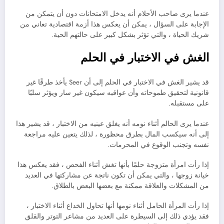
عندما يرى صاحب الأحلام أنه يدخل الامتحانات دون أن يتمكن من
الإجابة على السؤال ، يمكن أن يعكس هذا أزمة اقتصادية تعاني من
شريك الحياة ، والتي تؤثر بشكل كبير على حالتهم الحية.
الغش في الاختبار في الحلم
قد يشير الغش في الاختبار في الحلم إلى أن Seer يأخذ طرقًا غير
قانونية لتحقيق طموحاته وأن عواقبه سيكون غير سار ويؤثر سلبًا
على مستقبله.
عندما يرى الحالم أثناء نومه أنه يغلق عينيه من الاختبار ، قد يشير هذا
إلى أنه سيكسب المال بطرق محظورة ، لذلك يتعين عليه مراجعة
نفسه وتجنب الوقوع في المحرمات.
إذا رأت امرأة متزوجة حلمًا بأنها تغش أثناء الفحص ، فقد يعكس هذا
خيانة زوجها ، والتي يمكن أن تكون ناتجة عن مشاركتها في العديد
من المشكلات والعلاقة ممكنة مع بعضها البعض بالطلاق.
إذا رأت المرأة الحامل أثناء نومها أنها تحاول الخداع أثناء الاختبار ،
فقد يؤدي ذلك إلى السيطرة على العديد من مشاعر التوتر والقلق