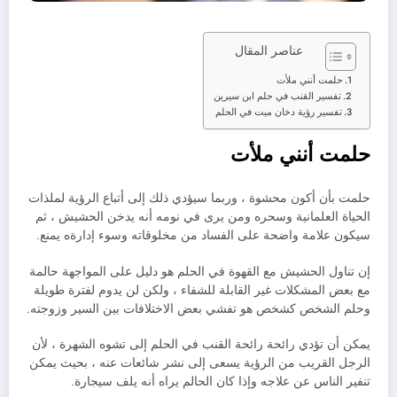
عناصر المقال
حلمت أنني ملأت
تفسير القنب في حلم ابن سيرين
تفسير رؤية دخان ميت في الحلم
حلمت أنني ملأت
حلمت بأن أكون محشوة ، وربما سيؤدي ذلك إلى أتباع الرؤية لملذات
الحياة العلمانية وسحره ومن يرى في نومه أنه يدخن الحشيش ، ثم
سيكون علامة واضحة على الفساد من مخلوقاته وسوء إدارةه يمنع.
إن تناول الحشيش مع القهوة في الحلم هو دليل على المواجهة حالمة
مع بعض المشكلات غير القابلة للشفاء ، ولكن لن يدوم لفترة طويلة
وحلم الشخص كشخص هو تفشي بعض الاختلافات بين السير وزوجته.
يمكن أن تؤدي رائحة رائحة القنب في الحلم إلى تشوه الشهرة ، لأن
الرجل القريب من الرؤية يسعى إلى نشر شائعات عنه ، بحيث يمكن
تنفير الناس عن علاجه وإذا كان الحالم يراه أنه يلف سيجارة.