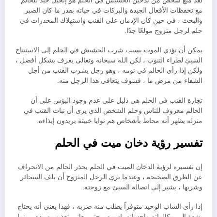
لقد منع شخص من تدخين الحشيش في الحلم هو إنجيل جيد للحالم
مع تحفظات الأفعال الجيدة والبركات في حياته بقدر ما كان الصبر
والبحث ، في حين كان الإدمان على القنب واستهلاك المخدرات في
حلم لرجل متزوج مولعًا جدًا.
يمكن أن تؤدي الموت بسبب شرب الحشيش في الحلم إلى الاستنتاج
السيئ لطراء التنوب ، لكن الله سبحانه وتعالى يعرف بشكل أفضل ،
ولكن إذا رأى الحالم في نومه ، وهو رجل يشرب القنب من أجل
الشفاء من مرض ما ، فسوف يتعافى هذا الرجل منه.
تجارة القنب في الحلم هي دليل على عدم وجود البؤس على أن
الحالم معروف للناس وحلم الشخص الذي يرى أن نبات القنب في
منزله يظهر أنه محاط بأشخاص هم نوايا خبيثة يريدون إيذاءه.
تفسير رؤية دخان ميت في الحلم
إن تفسيره لرؤية الدخان الميت في الحلم يحذر الحالم من الانحراف
عن الطرق الصحيحة ، وعندما يرى الرجل المتزوج أن يلف السجائر
وشربها ، يشير إلى اتصاله السيئ مع زوجته.
إذا رأى الشاب الوحيد متوفراً يطلب منه ضربه ، فهذا يعني أنه يحتاج
بشدة إلى مكالماته وإحسانه باسمه ، حتى يعاني تعذيب سيده ، بينما