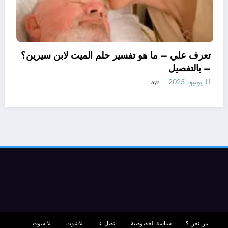
تعرف علي – ما هو تفسير ح
– بالتفصيل
11 يونيو، 2025
aya
بن سيرين لتفسير حلم
صيل