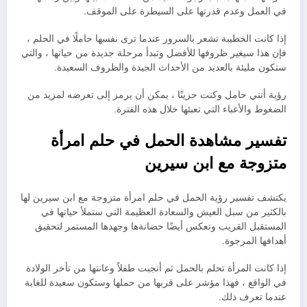
في العمل وعدم قدرتها على السيطرة على الموقف.
إذا كانت الخطيبة تشعر بالسرور عندما ترى نفسها حاملًا في الحلم ،
فإن هذا سيغير ظروفها للأفضل وتبدأ مرحلة جديدة من حياتها ، والتي
ستكون مليئة بالعديد من الأحداث الجيدة والظروف السعيدة.
رؤية أنني حامل وكنت حزينًا ، يمكن أن يرمز إلى تعرضه لمزيد من
الضغوط والأعباء التي تعبئها خلال هذه الفترة.
تفسير مشاهدة الحمل في حلم امرأة
متزوجة مع ابن سيرين
يكتشف تفسير رؤية الحمل في حلم امرأة متزوجة مع ابن سيرين لها
بالكثير من سبل العيش والسعادة العظيمة التي ستملأ حياتها في
المستقبل القريب وتعكس أيضًا حضانةها وجهدها المستمر لتحقيق
أهدافها المرجوة.
إذا كانت المرأة تحلم بالحمل ثم أنجبت طفلاً وعانتها من تأخر الولادة
في الواقع ، فهذا مؤشر على قربها من حملها وستكون سعيدة للغاية
عندما تعرف ذلك.