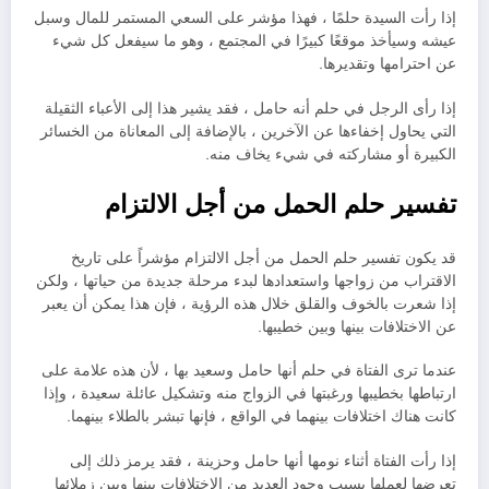
إذا رأت السيدة حلمًا ، فهذا مؤشر على السعي المستمر للمال وسبل
عيشه وسيأخذ موقعًا كبيرًا في المجتمع ، وهو ما سيفعل كل شيء
عن احترامها وتقديرها.
إذا رأى الرجل في حلم أنه حامل ، فقد يشير هذا إلى الأعباء الثقيلة
التي يحاول إخفاءها عن الآخرين ، بالإضافة إلى المعاناة من الخسائر
الكبيرة أو مشاركته في شيء يخاف منه.
تفسير حلم الحمل من أجل الالتزام
قد يكون تفسير حلم الحمل من أجل الالتزام مؤشراً على تاريخ
الاقتراب من زواجها واستعدادها لبدء مرحلة جديدة من حياتها ، ولكن
إذا شعرت بالخوف والقلق خلال هذه الرؤية ، فإن هذا يمكن أن يعبر
عن الاختلافات بينها وبين خطيبها.
عندما ترى الفتاة في حلم أنها حامل وسعيد بها ، لأن هذه علامة على
ارتباطها بخطيبها ورغبتها في الزواج منه وتشكيل عائلة سعيدة ، وإذا
كانت هناك اختلافات بينهما في الواقع ، فإنها تبشر بالطلاء بينهما.
إذا رأت الفتاة أثناء نومها أنها حامل وحزينة ، فقد يرمز ذلك إلى
تعرضها لعملها بسبب وجود العديد من الاختلافات بينها وبين زملائها