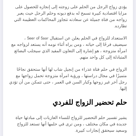
يؤدي زواج الرجل من الحلم على زوجته إلى إنجازه للحصول على
مزايا اقتصادية كبيرة تسمح له بدفع ديونه وحلم الرجل حيث يعبر
زواجه من فتاة جميلة عن سعادته تتجاوز المحاكمات العظيمة التي
تطارده.
الاستعداد للزواج في الحلم يعلن عن استقبال Seer of Saar ،
سيضيف فرحًا إلى حياته ، ومن يراه أثناء نومه أنه يستعد لزواجه مع
امرأة متزوجة ، هو إشارة إلى التعاون المفيد الذي سيجلب البضائع
المتبادلة إلى كل واحد منهم.
الزواج في حلم فتاة عذراء من إنجيل شاب لها أنها ستحقق نجاحًا
متميزًا في مجال دراستها ، ورؤية امرأة متزوجة تحمل زواجها مع
رجل آخر غير زوجها وكبار السن في العمر ، حتى تتمكن من أن تؤدي
إليها.
حلم تحضير الزواج للفردي
يشير تفسير حلم التحضير للزواج للنساء العازبات إلى مبادئها حياة
جديدة في مكان مختلف ، ومن ترى في حلمها أنها تستعد للزواج
وسعيد سيحقق إنجازات كبيرة.