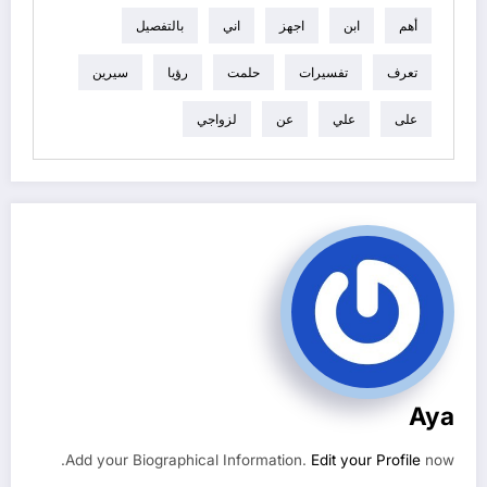
أهم
ابن
اجهز
اني
بالتفصيل
تعرف
تفسيرات
حلمت
رؤيا
سيرين
على
علي
عن
لزواجي
Aya
Add your Biographical Information.
Edit your Profile
now.