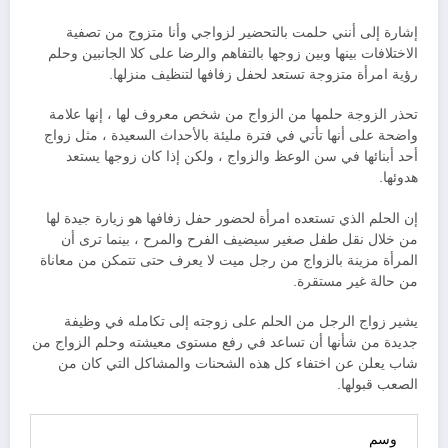
إشارة إلى أنني حلمت بالتحضير لزواجي وأنا متزوج من تصفية
الاختلافات بينها وبين زوجها بالتفاهم والرضا على كلا الجانبين وحلم
رؤية امرأة متزوجة تستعد لحفل زفافها لتنظيف منزلها.
تحذر الزوجة حلمها من الزواج من شخص معروف لها ، إنها علامة
واضحة على أنها تأتي في فترة مليئة بالأحداث السعيدة ، مثل زواج
أحد أبنائها في سن الوعظ والزواج ، ولكن إذا كان زوجها يستعد
هدوئها.
إن الحلم الذي تستعده امرأة لحضور حفل زفافها هو زيارة جيدة لها
من خلال نقل طفل صغير سيضيف الفرح والمرح ، بينما ترى أن
المرأة مزينة بالزواج من رجل ميت لا يعرف حتى تتمكن من معاناة
من حالة غير مستقرة.
يشير زواج الرجل من الحلم على زوجته إلى تكامله في وظيفة
جديدة من شأنها أن تساعد في رفع مستوى معيشته وحلم الزواج من
شاب يعلن عن اختفاء كل هذه الشحنات والمشاكل التي كان من
الصعب قبولها.
وسم