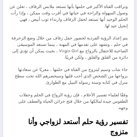
وتراقب الفتاة الأكبر في حلمها بأنها تستعد ملابس الزفاف ، تعلن عن
وصول السهولة والراحة في حياتها في أقرب وقت ممكن ، وإذا رأت
الحلم الوحيد أنها تستعد لحفل الزفاف وارتداء ثوب أبيض ، فهي
إنجيل جيد لها.
يتم إعداد الرؤية الفردية لحضور حفل زفاف من خلال وضع الزخرفة
في حلم ، وتشهد على تقدمها في المهنة ، بينما تستعد الموسيقى
الصاخبة للاحتفال بالزواج مع Virgin Girl ، بحيث يمكن أن تؤدي إلى
دائرة من القلق والقلق ، ولكن قريبًا.
جاء شاب وسيم ليتزوج من الفتاة في حلمها ، معربًا عن سعادتها
بزواجها من الشخص الذي أحب قلبها وسيحضرهم الله تحت سطح
منزل في كتابه وسنة رسوله النبيل مع الطوارئ.
وفقًا لعلماء تفسير الأحلام ، فإن رؤية الزواج في الحلم وحفلات
الطقوس جيدة لمالكها من خلال فتح خزائن الحياة والعطف على
وجهه.
تفسير رؤية حلم أستعد لزواجي وأنا
متزوج