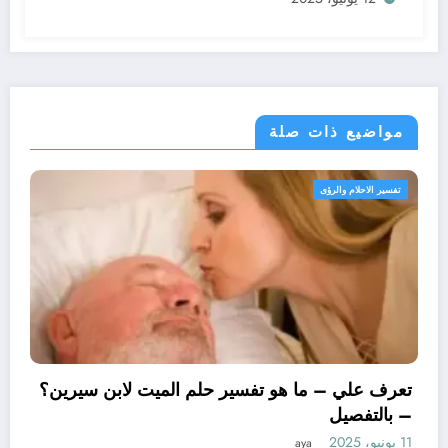
مواضيع ذات صلة
الرؤى
تفسير الاحلام وال
تعرف علي –
– بالتفصيل
11 يونيو، 2025