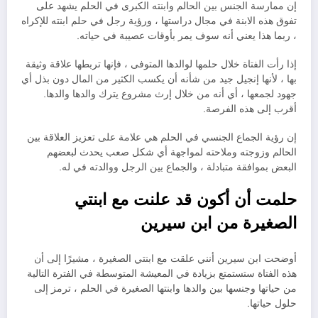
إن ممارسة الجنس بين الحالم وابنته الكبرى في الحلم يشهد على
تفوق هذه الابنة في مجال دراستها ، ورؤية رجل في حلم ابنته للإكراه
، ربما هذا يعني أنه سوف يمر بأوقات عصيبة في حياته.
إذا رأت الفتاة خلال حلمها لوالدها المتوفى ، فإنها تربطها علاقة وثيقة
بها ، لأنها إنجيل جيد من شأنه أن يكسب الكثير من المال دون بذل أي
جهود لجمعها ، أي أنه من خلال إرث مشروع يترك والدها والدها.
أقرب إلى هذه الفرصة.
إن رؤية الجماع الجنسي في الحلم هي علامة على تعزيز العلاقة بين
الحالم وزوجته وملاحته لمواجهة أي شكل صعب يحدث لبعضهم
البعض بموافقة متبادلة ، والجماع بين الرجل ووالدته في له.
حلمت أن أكون قد علنت مع ابنتي
الصغيرة من ابن سيرين
أوضحت ابن سيرين أنني علقت مع ابنتي الصغيرة ، مشيرًا إلى أن
هذه الفتاة ستستمتع بزيادة في المعيشة المتوسطة في الفترة التالية
من حياتها وجنسها بين والدها وابنتها الصغيرة في الحلم ، ترمز إلى
حلول حياتها.