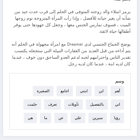
يرمز امتلاء والد زوجته المتوفى في الحلم إلى قرب حدث جيد من
شأنه أن يغير حياته للأفضل ، وإذا رأت المرأة المتزوجة نوم زوجها
الميت ، فسوف تمارس الجنس معها ، وجعل كل جهودها حتى يوفر
أطفالها حياة لائقة.
يوضح الجماع الجنسي لدى Dreamer مع امرأة مجهولة في الحلم أنه
يتم أداءه من قبل العديد من العقارات النبيلة التي ستجعله يكتسب
تقدير الناس واحترامهم لحبه لدعم العدو الساحق دون خوف ، عندما
كان لديه ابنة ، عندما كان لديه رجل.
وسم
أهم
ابن
ابنتي
اجامع
الصغيرة
اني
بالتفصيل
تأويلات
تعرف
حلمت
رؤيا
سيرين
علي
عن
ما
هي