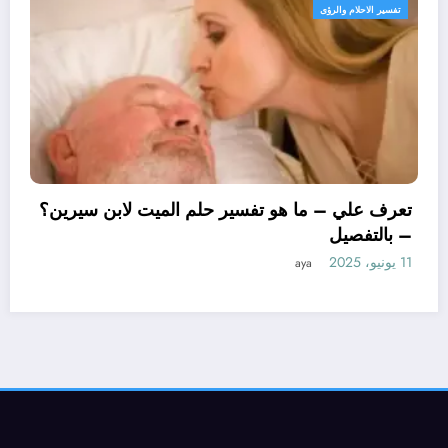
تفسير الاحلام والرؤى
تعرف علي – ما
– بالتفصيل
11 يونيو، 2025
ya
ا هو تأويل ابن سيرين لتفسير حلم
وجة؟ – بالتفصيل
aya