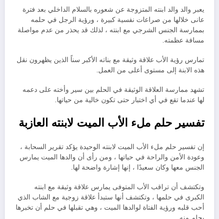
يعبر والد والد ابنته المتزوجة عن شعوره بالسلام الداخلي بعد فترة
عانى خلالها من صراعات نفسية كبيرة ، ورؤية الرجل في حلمه
بممارسة الجنس الشرجي مع ابنته ، لذلك قد يحذر من عدم مواصلة
مسافة عظمته.
تمارس رؤية الأب علاقة وثيقة مع بناته الأكبر سناً الذين يظهرون نقل
هذه الابنة إلى مستوى أعلى من العمل.
تشهد ممارسة العلاقة الوثيقة في الحلم بين سير وأخته على دعمه
لها عندما تقع في أي اختبار حتى تكون خالية من حياتها.
تفسير حلم ملء الأب الميت لابنته العازبة
إن تفسير حلم ملء الأب الميت لابنته الوحيدة يؤكد تقرير السحابة ،
وعودة الأمن والراحة في حياتها ، ومن رأى أن والدها الميت يمارس
الجنس معها وكان سعيدًا ، إنها إشارة واضحة لها.
وتكتشف أن تراقب الأب المتوفى يمارس علاقة وثيقة مع ابنته
الكبرى في حلمها ، وتكتشف أنها ستبدأ علاقة زوجية مع الشاب الذي
أحب قلبه ورؤية الفتاة لوالدها الميت ، وهي تقبلها في حلم أن تخبرها
بحلم منه.