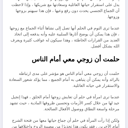
يدل على استقرار حياتها العائلية وسعادتها مع شريكها ، وإذا لاحظت
أن الجماع الجنسي يحدث دون رفع وعيها ، فإن هذا سيهتم بزوجها
وزوجها.
عندما ترى النوم في الحلم أنها تصل إلى نشاها أثناء الجماع مع زوجها
، فإن هذا يمكن أن يوضح آثارها السلبية عليه وأنه يدفعه إلى اتخاذ
العديد من القرارات الخاطئة ، وهذا سيكون له عواقب كثيرة ويعرف
الله بشكل أفضل.
حلمت أن زوجي معي أمام الناس
حلمت أن زوجي معي أمام الناس هو مؤشر على مدى ارتباطه
بالرائد وأنه يمكن أن يتباهى به أمام الجميع ، مما يؤكد شعور السعادة
والاستقرار في حياته العائلية.
عندما ترى امرأة في حلم أن تعايش زوجها أمام الخلق ، فهذا إنجيل
جيد لها من خلال كسر الأزمات وتحسين ظروفها المادية ، حيث تشهد
مرحلة واسعة النطاق ووصول الأفعال الصالحة.
ولكن إذا رأت المرأة في حلم أن جماع حياتها معها من فتحة الشرج
أمام الآخرين ، فقد يكون هذا تحذيرًا من مصيبة الزوج واختلافها من