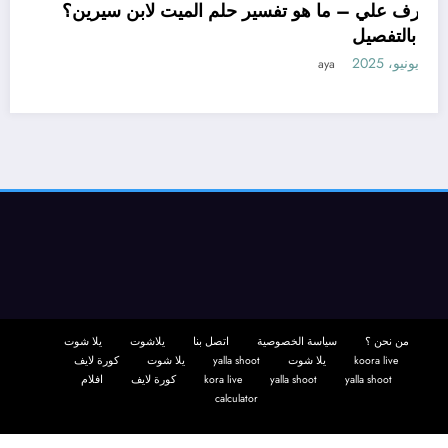
تعرف علي – ما هو تفسير حلم الميت لابن سيرين؟
– بالتفصيل
11 يونيو، 2025
aya
من نحن ؟
سياسة الخصوصية
اتصل بنا
يلاشوت
يلا شوت
koora live
يلا شوت
yalla shoot
يلا شوت
كورة لايف
yalla shoot
yalla shoot
kora live
كورة لايف
افلام
calculator