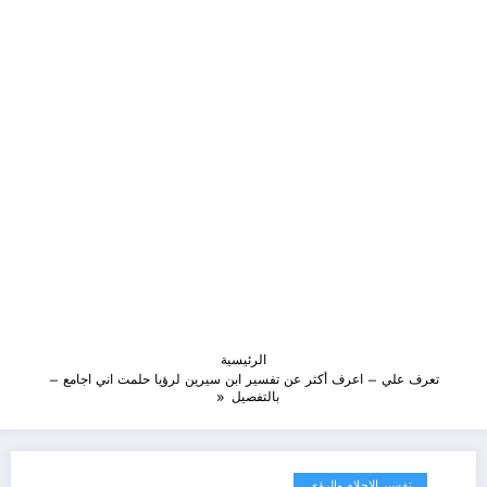
الرئيسية
تعرف علي – اعرف أكثر عن تفسير ابن سيرين لرؤيا حلمت اني اجامع –
بالتفصيل
تفسير الاحلام والرؤى