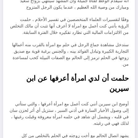
أنه سيقدم الوعظ لفتاة جميلة وأن المشهد سينتهي بزواج سعيد
ومبارك من وصية الله العظيم ، عندما يكون الرجل المتزوج
وفقًا لتفسيرات العلماء المتخصصين في تفسير الأحلام ، حلمت
الرؤية بأنني كنت أعمل مع امرأة لا أعرف أنها تثبت أن مالك التخلص
من الالتزامات المالية التي تطارد تفكيره خلال الفترة السابقة.
ستدخل مشاهدة جماع الرجل في حلم مع امرأة بالقرب منه أعمالها
التجارية الكبيرة وتبادل الفوائد بينه ، والجنس برغبة قوية مع صديق
زوجها في الحلم ترمز إلى الحالم مع الصفات النبيلة كحب لمساعدة
من.
حلمت أن لدي امرأة أعرفها عن ابن
سيرين
أوضح ابن سيرين أنني كنت أعمل مع امرأة أعرفها ، والتي ستأتي
إلى وصول الأخبار السارة في أذني السير ، ستزيل أي أثر لحزن سان
في قلبه ، ويشمل أي شاهد في حلمه امرأة معروفة وقبلت رغبتها ،
لذلك فهي في رغبته.
يشهد اتصال الحالم مع أخت زوجته في الحلم بالتخلص من كل