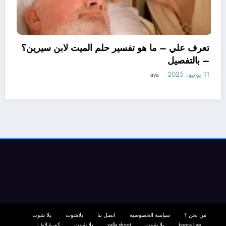
تعرف علي – ما هو تفسير 
– بالتفصيل
11 يونيو، 2025
aya
 ابن سيرين لتفسير حلم
تفصيل