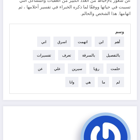
عن شعور بالإحباط من العدد الكبير من العقبات والمشاكل التي
تسببت في حياتها ووفقًا لما ذكره الخبراء في تفسير أحلامها ، ثم
اتهامها. هذا الشخص والحالم.
وسم
أهم
ابن
اتهمت
اسرق
اني
بالتفصيل
بالسرقة
تعرف
تفسيرات
حلمت
رؤيا
سيرين
علي
عن
لم
ما
هي
وانا