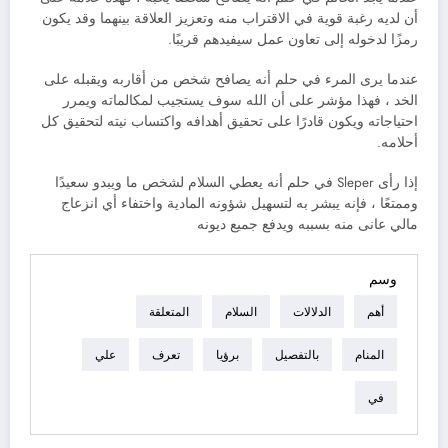
أن لديه رغبة قوية في الاقتراب منه وتعزيز العلاقة بينهما وقد يكون
رمزًا لدخوله إلى تعاون عمل سيفيدهم قريبًا.
عندما يرى المرء في حلم أنه يصافح شخص من أقاربه ويقبله على
الخد ، فهذا مؤشر على أن الله سوف يستجيب لمكالماته ويمرر
احتياجاته ويكون قادرًا على تحقيق أهدافه واكتساب نيته لتحقيق كل
أحلامه.
إذا رأى Sleper في حلم أنه يعطي السلام لشخص ما ويبدو سعيدًا
وممتعًا ، فإنه يبشر به لتسهيل شؤونه المادية واختفاء أي انزعاج
مالي عانى منه بسببه ويدفع جميع ديونه
وسم
أهم
الدلالات
السلام
المتعلقة
المنام
بالتفصيل
برؤيا
تعرف
علي
في