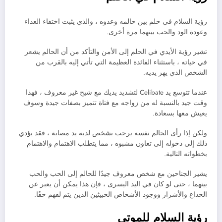
رؤية السلام في حلم بين حالمه وعدوه ، والذي يثبت اختفاء العداء
وعودة الود والحب بينهما مرة أخرى.
تشير رؤية الأيدي في الحلم إلى الأمن والتأكد من أن الحالم يشعر
في حياته ، باستثناء الفائدة العظيمة التي تأتي إليه بالقرب من
الشخص الذي يهز يديه.
عندما تتوسع يد Celibate لتشديد يديك مع شيخ غير معروف ، فهذا
وقت جيد بالنسبة له من زواجه مع فتاة تتميز بصفات جيدة وسوف
يعيش معها بسعادة.
ولكن إذا رأى الحالم نفسه يرحب بشخص لديه يد مصابة ، فقد يؤدي
ذلك إلى دخوله إلى تعاون مشبوه ، مما يتطلب الاهتمام والاهتمام
بخطواته التالية.
يشير الجناحين مع شخص معروف جيدًا للحالم إلى الحب والحب
بينهما ، حتى لو كان في اليد اليسرى ، فإن هذا يمكن أن يعبر عن
الخداع والأشرار ووجود الأشخاص الخبيثين الذين يتم لفهم حقًا.
رؤية السلام للموتى