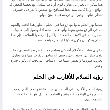
هذا يمكن أن يعبر عن تعاون قوي أو دعم متبادل مع بعضها البعض في
الواقع ، وإذا كانت تمتد يدها لتتصافح مع شخص لا يعرف ، فسوف
تنتظر حياتها الوفيرة أو فرصة قيمة لفتح أبوابها.
عندما يهز الحلم يديها مع زوجها في الحلم ، يظهر هذا الحب والتفهم
أنه في الواقع يجمع بينهما وأنها على استعداد للوصول إلى جانبها
بشكل دائم في الأوقات الصعبة ، ولكن إذا رفضها السلام ، فإن هذا
الحلم يمكن أن يكون تحذيرًا لها من حياة قادمة.
إذا رأى صاحب الأحلام أنه كان يصافح مع شخص يده اليسرى ، فقد
يؤدي ذلك إلى وجود رجل رخيص أو منافق بالقرب منها وهو يحاول
تخريب شؤونها والقبض عليها في الأموات ، ثم يجب أن تكون حذرة
وحذر.
رؤية السلام للأقارب في الحلم
رؤية السلام للأقارب في الحلم ، يوضح العلاقة والحب الذي يجمع
الحالم وفي الواقع ، لأنه يقترح التفاهم المتبادل ونهاية الاختلافات
الناجمة عنهم.
عندما يجد الحالم في حلم أنه يصافح شخصًا يحبه ، فهذه علامة على