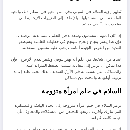
تُظهر رؤية السلام في الموتى وفرة من الخير في انتظار ذلك والحياة
الواسعة التي ستستقبلها ، بالإضافة إلى التغييرات الإيجابية التي
ستحدث قريبًا في حياته.
إذا كان الموتى يبتسمون وسعداء في الحلم ، بينما يديه الرصيف ،
فإن هذا يبشر بنجاح ونجاح سينجح في خطواته القادمة وسيظهر
العديد من الفرص الجيدة أمامه ، يجب عليه تحسين استغلاله.
عندما يرى شخصًا في حلم أنه يهتز بتوفي وشعر بعدم الارتياح ، فإن
هذا يمكن أن يرمز إلى معاناته بسبب الضغط المتزايد عليه
والمشاكل التي تسبب له في الأرق الشديد ، لذلك يجب عليه إعادة
ترتيب أولوياته والبحث عن مشاكل.
السلام في حلم امرأة متزوجة
يرمز السلام في حلم امرأة متزوجة إلى الحياة الهادئة والمستقرة
التي تبارك وأقرب تاريخها للتخلص من المشكلات والمخاوف بأن
حياتها كانت غارقة.
إذا وجدت إحدى النساء في حلم أنها تهز يديها مع امرأة أخرى ، فإن