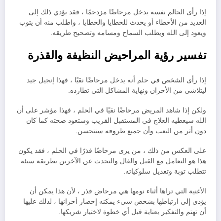
إذا رأى الحالم نفسه يدخل مرحاضًا مزدحمًا ، فقد يؤدي ذلك إلى
العديد من الأخطاء أو يحدث للخطايا والخطايا ، واطلب منه أن يتوب
ويعود إلى الله ويطلب السماح ومسامه وتصحيح طريقه.
تفسير رؤية المراحيض النظيفة والقذرة
إذا رأى الشخص في حلم أنه يدخل مرحاضًا نقيًا ، فهذا إنجيل جيد
ليتلاشى من الأحزان ونهاية المشاكل التي تطارده.
ولكن إذا شاهد المريض مرحاضًا نقيًا في الحلم ، فهذا مؤشر على أن
الله سيعطيه العلاج في المستقبل القريب وستعود صحته كما كان
دون أثر من التعب وأن جميع ظروفه ستتحسن.
على العكس من ذلك ، من يرى مرحاضًا قذرًا في الحلم ، فقد يكون
هذا هو التعامل مع القيل والقال والتحدث عن الآخرين بطريقة سيئة
تتطلب توبة وتعديل سلوكياته.
الأغنية التي تراها أثناء نومها هي مرحاض قذر ، لأن هذا يمكن أن
يؤدي إلى ارتباطها بشخص سيء يمكنه إحضار أحزانها ، لذلك عليها
أن تهتم والتفكير بعناية قبل أي خطوة لاختيار شريكها.