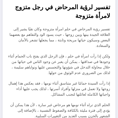
تفسير لرؤية المرحاض في رجل متزوج
لامرأة متزوجة
تفسير رؤية المرحاض في حلم امرأة متزوجة وكان نقيًا يشير إلى
العلاقة الجيدة بينها وبين زوجها ، حيث يسود الود والتفاهم مع بعضهما
البعض وسيكون حياتها مريحة وثابتة ، مما يجعلها تشعر بالأمان
والسعادة.
ولكن إذا رأت امرأة في حلم ، فإن الرجل الذي يفتح باب الحمام أثناء
وجودها في صداقتها ، يمكن أن يعبر عن وجود الناس في حياتها من
خلال محاولة التدخل في شؤونها والتجسس عليها ونواياهم سليمة ،
لذلك من الضروري عدم الوثوق من حولها.
إذا رأت السيدة حمامًا غير متناسق أثناء نومها ، فقد يعكس هذا إهمال
زوجها ولا تعمل في منزلها وأفراد أسرتها ، لذلك يجب عليها أداء
واجباتها الكاملة لعائلتها لتجنب المشاكل.
الحلم الذي تراه أثناء نومها هو مرحاض غير سارة ، لأن هذا يمكن أن
يؤدي إلى فترة مليئة بالكثافة والضغوط النفسية ، بالإضافة إلى
الشعور بالحزن بسبب العديد من التغييرات السلبية.