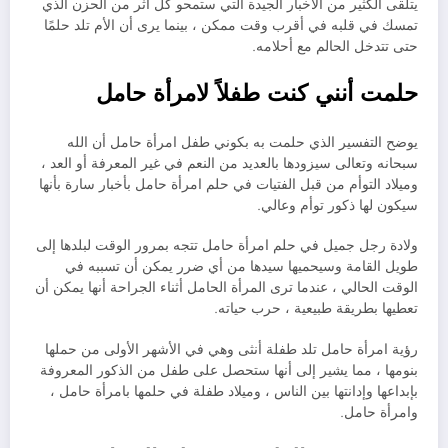
يتلقى الكثير من الأخبار الجيدة التي ستمحو كل أثر من الحزن الذي
تمسك في قلبه في أقرب وقت ممكن ، بينما يرى أن الأم تلد حلمًا
حتى تتدخل الحالم مع أحلامه.
حلمت أنني كنت طفلاً لامرأة حامل
يوضح التفسير الذي حلمت به بكوني طفل امرأة حامل أن الله
سبحانه وتعالى سيزودها بالعديد من النعم في غير المعرفة أو العد ،
وميلاد التوأم من قبل الفتيات في حلم امرأة حامل بأخبار سارة بأنها
سيكون لها ذكور توأم وعالي.
ولادة رجل جميل في حلم امرأة حامل تتجه بمرور الوقت لبلدها إلى
طويل القامة وسيحميها سيدها من أي ضرر يمكن أن تسببه في
الوقت الحالي ، عندما ترى المرأة الحامل أثناء الجراحة أنها يمكن أن
تعطيها بطريقة طبيعية ، حرب حياته.
رؤية امرأة حامل تلد طفلة أنثى وهي في الأشهر الأولى من حملها
بنومها ، مما يشير إلى أنها ستحصل على طفل من الذكور المعروفة
بإبداعها وإدانتها بين الناس ، وميلاد طفلة في حلمها بامرأة حامل ،
وامرأة حامل.