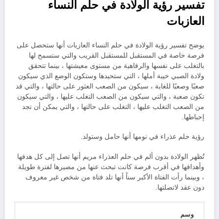
تفسير رؤية الولادة في حلم النساء
العازبات
يوضح تفسير رؤية الولادة في حلم النساء العازبات أنها ستحصل على
فرصة خاصة في المستقبل للمستقبل القريب والتي ستسمح لها
بالتغلب على نفسها والرفاهية من مستوى معيشتها ، بينما تتحقق
ولادة الصبي خيبة أملها ، التي ستحيدها وستكون الوضع الذي سيكون
صعبًا وصعبًا للغاية ، سيكون من الصعب العثور على حالتها ، والتي قد
تكون صعبة ، والتي سيكون من الصعب التغلب عليها ، والتي سيكون
من الصعب التغلب عليها ، التغلب على حالتها ، والتي يمكن أن تجد
إحباطها.
رؤية حلم عذراء في نومها أنها حامل وستولد.
تُظهر الولادة بدون ألم في حلم العذراء مريم أنها تصل إلى كل هدفها
وأهدافها في أقرب فرصة كانت تبحث عنها من مصيرها لفترة طويلة
، وبينما رأت الفتاة الأكبر سناً أنها تلد فتاة من شخص غير معروف
دون عقد لاتصلتها.
وسم