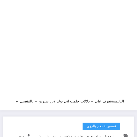
الرئيسية
تعرف علي – دلالات حلمت انى بولد لابن سيرين – بالتفصيل
تفسير الاحلام والرؤى
,
,
,
,
,
,
,
,
انى
بالتفصيل
بولد
تعرف
حلمت
دلالات
سيرين
علي
لابن
Aya