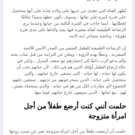
تُظهر الفتاة التي تتغذى من ثدييها على ولادة شابة على أنها ستحصل
على قدرة كبيرة على بقائها ، وسوف تكون حظها سعيدًا تحالفًا
لخطايتها ، أينما جاءت في الفترة التالية من حياتها وعندما نرى
الرضاعة الطبيعية لفتاة صغيرة فيها يمتد والداها على مدى فترة
طويلة ، وخاصة مشاعر ابنة الابنة.
إن الرضاعة الطبيعية للطفل الصغير من الصدر الأيمن للأغنية
المنفردة ، وعظًا بهذه الرؤية ، ويعلن عن التزامه من قبل شاب يحبه
وألم يدعو الرب دائمًا إلى إحضارهم مع سقف المنزل ، ولكن في
حالة إرضاع الطفل أولئك الذين هم في ذلك ، لأن حياتهم يجب أن
يكون لها حياته ، لها حياته ، التي ستبقى خارج حياتهم ، والتي
ستحصل على حياته ، الذين سيخرجونهم من ثدييهم ، سيتعين عليهم
الخضوع لأي مقاربات لكل من هو في حياته ، والذي سيجعله يعيش ،
لهم ، مع حياتها ، الذين سيبقون خارج حياتهم. فيما بينها.
حلمت أنني كنت أرضع طفلاً من أجل
امرأة متزوجة
حلمت أن أرضعت طفلاً من أجل امرأة متزوجة تعبر عن تمديد روحها