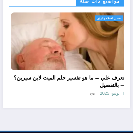
مواضيع ذات صلة
تفسير الاحلام والرؤى
تعرف علي – ما هو تفسير حلم الميت لاب
– بالتفصيل
11 يونيو، 2025
aya
سير حلم