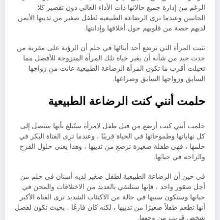
الرغم من إدارة جميع حالاتها ذات الأداء العالي دون تقصير كلا
الجانبين وعندما ترى الرضاعة الطبيعية لطفل صغير من ثدييها الأيمن
لديهم حصة من قلوبهم حول أخلاقها وإدانتها.
تثبت المرأة التي ترضع أحد أبنائها في حلم أن الرؤية على مقربة من
حدث جيد من شأنه أن يغير حياة تلك المرأة المتزوجة للأفضل مما
تخيلت أقرب ما تكون المرأة الرضاعة الطبيعية عانت من زواجها
السابق وزواجها السابق وصراعها.
حلمت أنني كنت الرضاعة الطبيعية
حلمت أنني كنت أرضع من قبل طفل لامرأة ستُبلغ بأنها ستصل إلى
كل نهاياتها وطموحاتها في الحياة قريبًا ، وعندما ترى الفتاة البكر في
حلمها ، فهي طفلة صغيرة ترضع من ثدييها ، وهذا يعني حلول الفرح
والراحة في حياتها.
في حين أن الرضاعة الطبيعية لطفل صغير لديه أسنان في حلم من
أجل صقور واحد ، فإنها ستلتقي بالعديد من الاختلافات والمحن في
حياتها وستكون سببها في حالة من الاكتئاب الشديد ترى الفتاة الأكبر
أنها تطعم طفلاً صغيرًا من ثدييها ، لكنه كان فارغًا ، بحيث تكون لفصل
شخص قريب من وجهها.