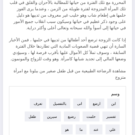
المحررة مع تلك الفترة من حياتها للمطالبة بالأحزان والقلق في قلب
تلك المرأة المتزوجة لفترة طويلة من الزمن ، وعندما يرى الفوز
حلمها هي إطعام شاب وهو حليب غير معروف من ثدييها هو دليل
على وجود ذكر عظيم في حياتها وسيكون سبب انقلاب جميع الأمور
في حياتها إلى أسوأ والله سبحانه وتعالى أعلى وأكثر دراية.
إذا كانت الزوجة ترضع أحد أطفالها من ثدييها في حلمها ، فمن الأخبار
السارة أن تنهي قضية الصعوبات المادية التي تطاردها خلال الفترة
السابقة ، وسوف تملأ كل الأموال عليها بأقرب فرصة لها ، وسيؤدي
وضعها المالي إلى تجديد شبابها كامرأة. وهو وقت للزواج والمونمون.
مشاهدة الرضاعة الطبيعية من قبل طفل صغير من ببلونا مع امرأة
متزوج
وسم
ابن
ارضع
انى
بالتفصيل
تعرف
تفسير
حلمت
رضيع
سيرين
طفل
علي
عند
ما
هو