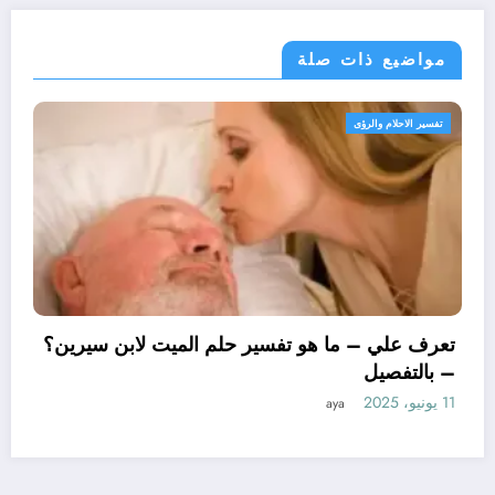
مواضيع ذات صلة
حلام والرؤى
تفسير الاحل
تعرف عل
– بالتف
11 يونيو، 2025
لي – ما هو تأويل ابن سيرين لتفسير حلم
ر للمتزوجة؟ – بالتفصيل
aya