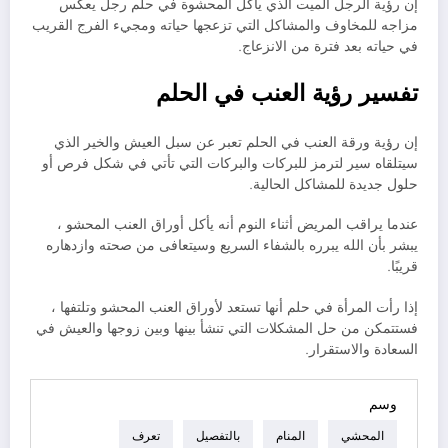
إن رؤية الرجل الميت الذي يأكل المحشوة في حلم رجل يعكس
مزاجه للمخاوف والمشاكل التي تزعجها حياته ومجيء الفرج القريب
في حياته بعد فترة من الانزعاج.
تفسير رؤية العنب في الحلم
إن رؤية ورقة العنب في الحلم تعبر عن سبل العيش والخير الذي
سيتلقاه سير لترمز للبركات والبركات التي تأتي في شكل فرص أو
حلول جديدة للمشاكل الحالية.
عندما يراقب المريض أثناء النوم أنه يأكل أوراق العنب المحشو ،
يبشر بأن الله يبرره بالشفاء السريع وسيتعافى من صحته وازدهاره
قريبًا.
إذا رأت المرأة في حلم أنها تستعد لأوراق العنب المحشو وتلتفها ،
فستتمكن من حل المشكلات التي تنشأ بينها وبين زوجها والعيش في
السعادة والاستقرار.
وسم
المحشي
المنام
بالتفصيل
تعرف