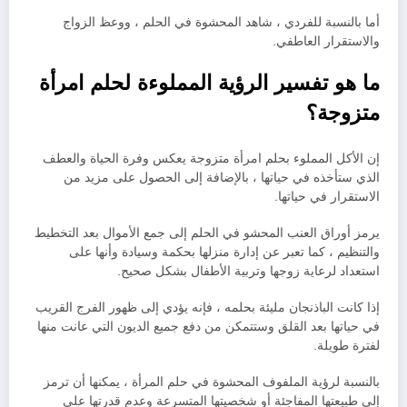
أما بالنسبة للفردي ، شاهد المحشوة في الحلم ، ووعظ الزواج
والاستقرار العاطفي.
ما هو تفسير الرؤية المملوءة لحلم امرأة
متزوجة؟
إن الأكل المملوء بحلم امرأة متزوجة يعكس وفرة الحياة والعطف
الذي ستأخذه في حياتها ، بالإضافة إلى الحصول على مزيد من
الاستقرار في حياتها.
يرمز أوراق العنب المحشو في الحلم إلى جمع الأموال بعد التخطيط
والتنظيم ، كما تعبر عن إدارة منزلها بحكمة وسيادة وأنها على
استعداد لرعاية زوجها وتربية الأطفال بشكل صحيح.
إذا كانت الباذنجان مليئة بحلمه ، فإنه يؤدي إلى ظهور الفرج القريب
في حياتها بعد القلق وستتمكن من دفع جميع الديون التي عانت منها
لفترة طويلة.
بالنسبة لرؤية الملفوف المحشوة في حلم المرأة ، يمكنها أن ترمز
إلى طبيعتها المفاجئة أو شخصيتها المتسرعة وعدم قدرتها على