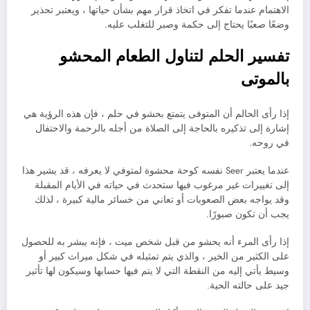
الاهتمام عندما تفكر في اتخاذ قرار مهم بشأن حياتها ، ويعتبر تحذير
وضعًا صعبًا يحتاج إلى حكمة وصبر للتغلب عليه.
تفسير الحلم لتناول الطعام المحشو
بالموتى
إذا رأى الحالم أن المتوفى يتمتع بحشو في حلم ، فإن هذه الرؤية هي
إشارة إلى تذكيره بالحاجة إلى الصلاة من أجله بالرحمة والاحتفال
في روحه.
عندما يعتبر Seer نفسه كوحة محشوة لمتوفي لا يعرفه ، قد يشير هذا
إلى تغييرات غير مرغوب فيها ستحدث في حياته في الأيام المقبلة
وقد يواجه بعض الصعوبات أو تعاني من خسائر مالية كبيرة ، لذلك
يجب أن تكون صبورًا.
إذا رأى المرء أنه يحشو من قبل شخص ميت ، فإنه يبشر به للحصول
على الكثير من الخير ، والذي يتم تمثيله في شكل ميراث كبير أو
وسيط يأتي إليه من النقطة التي لا يتم فيها حسابها وسيكون لها تأثير
جيد على حالته الحية.