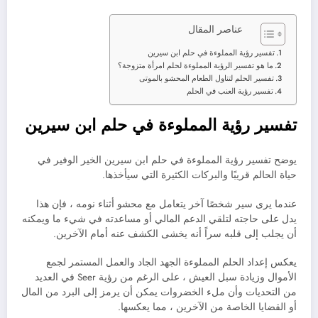
عناصر المقال
تفسير رؤية المملوءة في حلم ابن سيرين
ما هو تفسير الرؤية المملوءة لحلم امرأة متزوجة؟
تفسير الحلم لتناول الطعام المحشو بالموتى
تفسير رؤية العنب في الحلم
تفسير رؤية المملوءة في حلم ابن سيرين
يوضح تفسير رؤية المملوءة في حلم ابن سيرين الخير الوفير في
حياة الحالم قريبًا والبركات الكثيرة التي سيأخذها.
عندما يرى سير شخصًا آخر يتعامل مع محشو أثناء نومه ، فإن هذا
يدل على حاجته لتلقي الدعم المالي أو مساعدته في شيء ما ويمكنه
أن يجلب إلى قلبه سراً أنه يخشى الكشف عنه أمام الآخرين.
يعكس إعداد الحلم المملوءة الجهد الجاد والعمل المستمر لجمع
الأموال وزيادة سبل العيش ، على الرغم من رؤية Seer في العديد
من التحديات وأن ملء الخضروات يمكن أن يرمز إلى البرد من المال
أو القضايا الخاصة من الآخرين ، مما يعكسها.