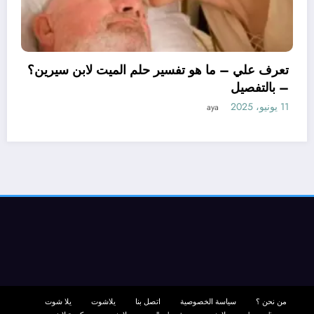
تعرف علي – ما
– بالتفصيل
11 يونيو، 2025
ya
ا هو تأويل ابن سيرين لتفسير حلم
وجة؟ – بالتفصيل
aya