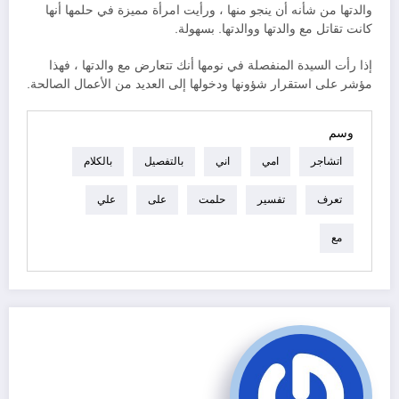
والدتها من شأنه أن ينجو منها ، ورأيت امرأة مميزة في حلمها أنها
كانت تقاتل مع والدتها ووالدتها. بسهولة.
إذا رأت السيدة المنفصلة في نومها أنك تتعارض مع والدتها ، فهذا
مؤشر على استقرار شؤونها ودخولها إلى العديد من الأعمال الصالحة.
وسم
اتشاجر
امي
اني
بالتفصيل
بالكلام
تعرف
تفسير
حلمت
على
علي
مع