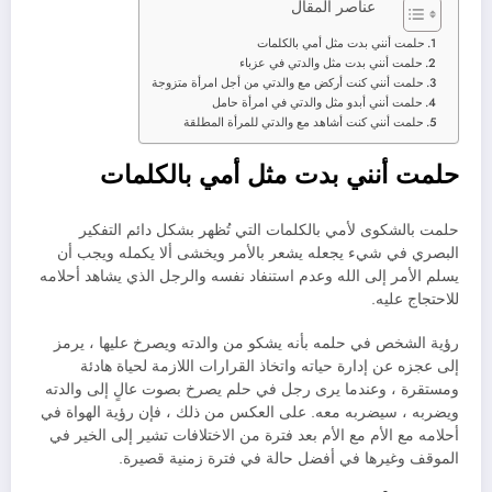
عناصر المقال
حلمت أنني بدت مثل أمي بالكلمات
حلمت أنني بدت مثل والدتي في عزباء
حلمت أنني كنت أركض مع والدتي من أجل امرأة متزوجة
حلمت أنني أبدو مثل والدتي في امرأة حامل
حلمت أنني كنت أشاهد مع والدتي للمرأة المطلقة
حلمت أنني بدت مثل أمي بالكلمات
حلمت بالشكوى لأمي بالكلمات التي تُظهر بشكل دائم التفكير
البصري في شيء يجعله يشعر بالأمر ويخشى ألا يكمله ويجب أن
يسلم الأمر إلى الله وعدم استنفاد نفسه والرجل الذي يشاهد أحلامه
للاحتجاج عليه.
رؤية الشخص في حلمه بأنه يشكو من والدته ويصرخ عليها ، يرمز
إلى عجزه عن إدارة حياته واتخاذ القرارات اللازمة لحياة هادئة
ومستقرة ، وعندما يرى رجل في حلم يصرخ بصوت عالٍ إلى والدته
ويضربه ، سيضربه معه. على العكس من ذلك ، فإن رؤية الهواة في
أحلامه مع الأم مع الأم بعد فترة من الاختلافات تشير إلى الخير في
الموقف وغيرها في أفضل حالة في فترة زمنية قصيرة.