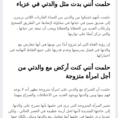
حلمت أنني بدت مثل والدتي في عزباء
حلمت بأنهم اشتكوا من والدتي من النساء العازبات اللائي يرمزن
إلى صديق سيئ في حياتها في محاولة لإبعادها عن الطريق الصحيح
وارتكاب العديد من الخطايا والخطايا ويجب أن تبتعد عن حياتها ،
والتي تركز أيضًا على توازنها.
إن رؤية الفتاة التي لم تتزوج أبدًا من نومها هي أنها تتعارض مع
والدتها في فشل مدرستها وعدم قدرتها على جمع النقاط النهائية في
اختباراتها.
حلمت أنني كنت أركض مع والدتي من
أجل امرأة متزوجة
حلمت أن الصراع مع والدتي على امرأة متزوجة يظهر أنه لا يوجد
فهم بينها وبين والدتها ووجود العديد من الاختلافات والصراع بينهما.
تشير المرأة المتزوجة التي ترى في حلمها بأنها تصرخ على والدتها
إلى حاجتها الشديدة لأمها لحل أزمة عظيمة في العصر الحالي ، ولكن
عندما ترى حلمها في حلمها أنها تتعامل مع والدتها وتبكي بالكاد حبها