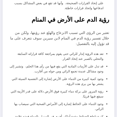
على إتخاذ القرارات الصحيحة، وأنها قد تقع في بعض المشاكل بسبب
اندفاعها واتخاذ قرارات خاطئة.
رؤية الدم على الأرض في المنام
تعتبر من الرؤى التي تسبب الانزعاج والهلع عند رؤيتها، ولكن من
خلال تفسير رؤية الدم في المنام لابن سيرين سوف نتعرف على ما
قد تؤول إليه بالتفصيل:
تعد هذه الرؤية إنذار للرائي حتى يقوم بمراجعة كافة قراراته السابقة
والتحلي بالصبر عند إتخاذ القرار.
قد تدل على الأزمات المادية التي يقع فيها من رأى هذا الحلم، وتشير إلى
وجود مشاكل عديدة تجمع الرائي ومن حوله من أقارب.
وجود كمية كبيرة من الدماء على الأرض إشارة إلى النفسية السيئة التي
يشعر بها من يرى هذه الرؤية.
رؤية المرور على بركة دماء كبيرة فوق الأرض دلالة على قدر الأزمة التي
سيقع فيها قريبًا.
وجود الدماء على الحائط إشارة إلى الأمراض الصحية التي سيصاب بها
الرائي.
كثرة تلطخ الحوائط وعدة أماكن أخرى في المنزل بالدماء فهذه علامة