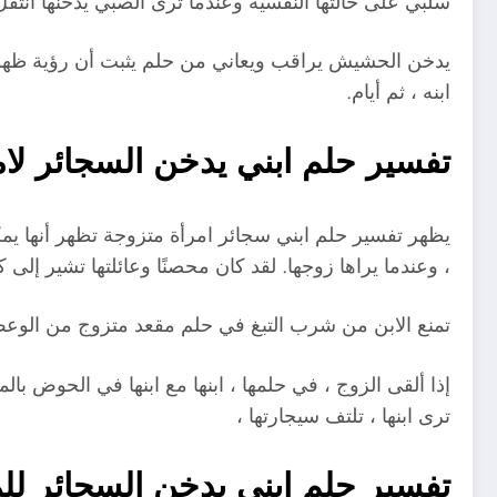
سلبي على حالتها النفسية وعندما ترى الصبي يدخنها ان
يدخن الحشيش يراقب ويعاني من حلم يثبت أن رؤية ظهور 
ابنه ، ثم أيام.
تفسير حلم ابني يدخن السجائر لا
يظهر تفسير حلم ابني سجائر امرأة متزوجة تظهر أنها يمكن
، وعندما يراها زوجها. لقد كان محصنًا وعائلتها تشير إ
تمنع الابن من شرب التبغ في حلم مقعد متزوج من الوعظ ب
إذا ألقى الزوج ، في حلمها ، ابنها مع ابنها في الحوض بال
ترى ابنها ، تلتف سيجارتها ،
تفسير حلم ابني يدخن السجائر لل