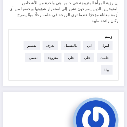
إن رؤية المرأة المتزوجة في حلمها هي واحدة من الأشخاص
المتوفرين الذين يصرخون تشير إلى استقرار شؤونها ويخففها من أي
أزمة معاناة مؤخرًا عندما ترى الزوجة في حلمه رجلًا ميتًا يصرخ
وكان رائحة طيبة.
وسم
اتبول
اني
بالتفصيل
تعرف
تفسير
حلمت
على
علي
متزوجة
نفسي
وانا