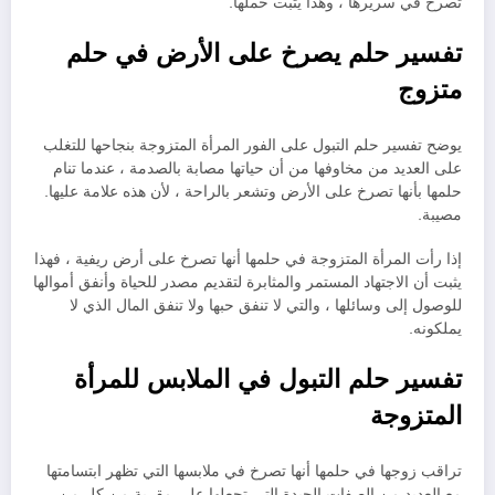
تصرخ في سريرها ، وهذا يثبت حملها.
تفسير حلم يصرخ على الأرض في حلم
متزوج
يوضح تفسير حلم التبول على الفور المرأة المتزوجة بنجاحها للتغلب
على العديد من مخاوفها من أن حياتها مصابة بالصدمة ، عندما تنام
حلمها بأنها تصرخ على الأرض وتشعر بالراحة ، لأن هذه علامة عليها.
مصيبة.
إذا رأت المرأة المتزوجة في حلمها أنها تصرخ على أرض ريفية ، فهذا
يثبت أن الاجتهاد المستمر والمثابرة لتقديم مصدر للحياة وأنفق أموالها
للوصول إلى وسائلها ، والتي لا تنفق حبها ولا تنفق المال الذي لا
يملكونه.
تفسير حلم التبول في الملابس للمرأة
المتزوجة
تراقب زوجها في حلمها أنها تصرخ في ملابسها التي تظهر ابتسامتها
مع العديد من الصفات الجيدة التي تجعلها على مقربة من كل من