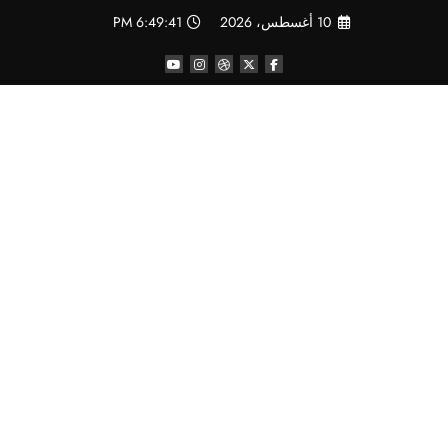
لتجاوز
10 أغسطس، 2026
6:49:42 PM
لى
لمحتوى