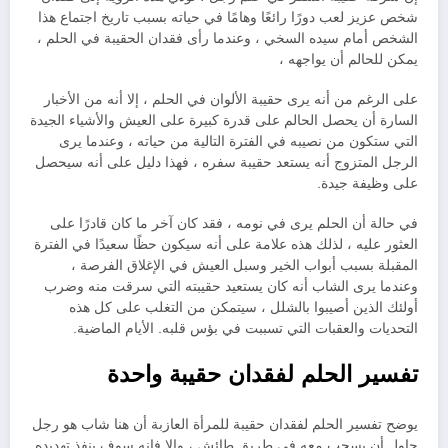
شخص عزيز لعب دورًا رائعًا وهامًا في حياته بسبب تاريخ اجتماع هذا
الشخص أمام سيده السخي ، وعندما رأى فقدان الحقيبة في الحلم ،
يمكن للحالم أن يواجهه ،
على الرغم من أنه يرى حقيبة الألوان في الحلم ، إلا أنه من الأخبار
السارة أن يحصل الحالم على قدرة كبيرة على العيش والأشياء الجيدة
التي ستكون من نصيبه في الفترة التالية من حياته ، وعندما يرى
الرجل المتزوج أنه يستعد حقيبة سفره ، فهذا دليل على أنه سيحصل
على وظيفة جيدة.
في حالة أن الحلم يرى في نومه ، فقد كان آخر ما كان قادرًا على
العثور عليه ، لذلك هذه علامة على أنه سيكون حظًا سعيدًا في الفترة
المقبلة بسبب أبواب الخير وسبل العيش في الإغلاق الفرصة ،
وعندما يرى الشاب أنه كان يستعيد حقيبته التي سرقت منه وضرب
أولئك الذين أصيبوا بالشلل ، سيتمكن من التغلب على كل هذه
التحديات والعقبات التي تسببت في بؤس قلبه. الأيام الماضية.
تفسير الحلم لفقدان حقيبة واحدة
يوضح تفسير الحلم لفقدان حقيبة للمرأة العازبة أن هنا شاب هو رجل
حاول أن يسحب معه في طريق طائش ، وإلا فإنه سوف ينفذ تهديده