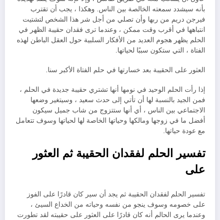
بأنه سيشدد سمعته الخالصة بين الناس. وهكذا ، يجب أن تقترب
فيرجن دريم من ربها وأن تصلي من أجل شر هذا الشخص لتشتيت
انتباهها في أقرب وقت ممكن ، وعندما ترى فقدان حقيبة الظهر في
الحلم يظهر هجوم العديد من الأفكار السلبية حول العقل الباطن لهذه
الفتاة ، التي ستكون سببًا لحياتها.
العثور على الحقيبة بعد خسارتها في حلم الفتاة الأكبر سنا.
إذا رأت الحلم الوحيد في نومها أنها تشتري حقيبة جديدة في الحلم ،
فمن الجيد بالنسبة لها أن تأتي إلى حدث سعيد ، وسيتغير وضعها
الاجتماعي بين الناس ، أي أنها ستتزوج من شاب جميل سيكون
أفضل ما في زوجها ومالكها وحياتها الخاصة لها لحياتها وسوف تتعامل
مع عودة حياتها.
تفسير الحلم لفقدان الحقيبة ثم العثور
على
تفسير الحلم لفقدان الحقيبة ثم يجد أن سير كان قادرًا على الفوز
على خصومه وسوف ينجو من نفسه وحياته من الخداع السيئ ،
وعندما يرى الحالم أنه كان قادرًا على العثور على حقيبته لقد تطورت