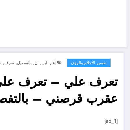
,
,
,
,
,
تفسير الاحلام والرؤى
أهم
ابن
ان
بالتفصيل
تعرف
ت
تعرف علي – تعرف على
عقرب قرصني – بالتفص
[ad_1]