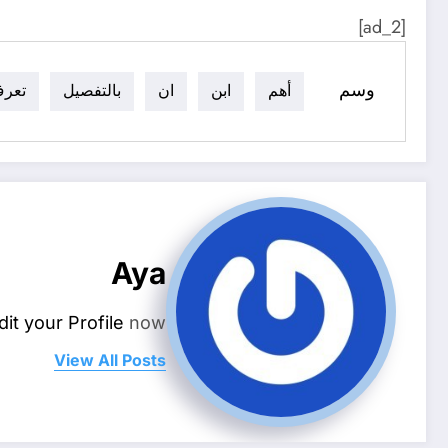
[ad_2]
وسم
أهم
ابن
ان
بالتفصيل
تعر
Aya
dit your Profile
now.
View All Posts