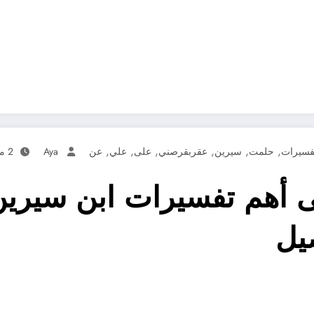
,
,
,
,
,
,
فسيرات
حلمت
سيرين
عقربقرصني
على
علي
عن
Aya
2 مارس، 2025
 أهم تفسيرات ابن سيري
يل