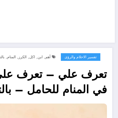
,
,
,
,
,
تفسير الاحلام والرؤى
أهم
ابن
اكل
الكرز
المنام
بال
تعرف علي – تعرف على 
في المنام للحامل – بال