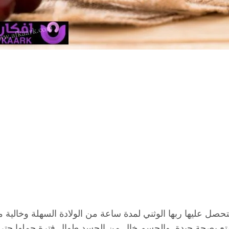
حصل عليها ربها الوثني لمدة ساعة من الولادة السهلة وخالية
تع بصحة جيدة. والجسم خالٍ من الجسد طوال فترة حملها حتى ت