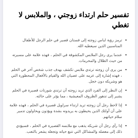
تفسير حلم ارتداء زوجتي ، والملابس لا
تغطي
ترمز رؤية لباس زوجته إلى فستان قصير في حلم الرجل للأطفال
المناسبين الذين سيعطيه الله.
عندما يرى رجل الملابس المكشوفة في الحلم ، فهذه علامة على مسيرته
من حيث الظلال والمحرمات.
من يرى أن زوجته ترتدي ملابس تكشف بهدف جذب شخص آخر في الحلم
، فهذه إشارة إلى عزمه على عصيان الله والقيام بالأفعال المحظورة التي
هو وشريكه دون خجل.
إن النظر إلى الفرد الذي تريد زوجته أن ترتدي شورتات قصيرة في الحلم
يشير إلى تدهور الظروف المعيشية ، مما يؤثر على حالته.
إذا لاحظ رجل أن زوجته تريد ارتداء سراويل قصيرة في الحلم ، فهذه علامة
على أن أولئك الذين يحيطون به يريدونه بشدة ويؤذون ويحاولون تدمير
سلام حياتهم.
إذا رأى رجل أن شريكه يذهب مع ملابسه القصيرة في الحلم ، فسيؤدي
ذلك إلى معضله والمشاكل التي تتبع حياته وتجعله يشعر بالتعب.