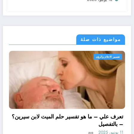
مواضيع ذات صلة
لام والرؤى
تفسير الاحلام
تعرف علي
– بالتفص
11 يونيو، 2025