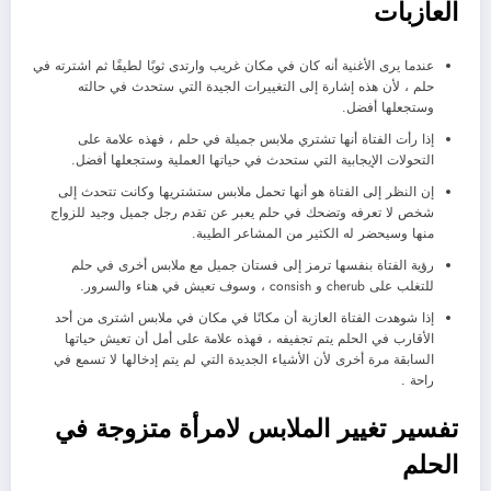
العازبات
عندما يرى الأغنية أنه كان في مكان غريب وارتدى ثوبًا لطيفًا ثم اشترته في
حلم ، لأن هذه إشارة إلى التغييرات الجيدة التي ستحدث في حالته
وستجعلها أفضل.
إذا رأت الفتاة أنها تشتري ملابس جميلة في حلم ، فهذه علامة على
التحولات الإيجابية التي ستحدث في حياتها العملية وستجعلها أفضل.
إن النظر إلى الفتاة هو أنها تحمل ملابس ستشتريها وكانت تتحدث إلى
شخص لا تعرفه وتضحك في حلم يعبر عن تقدم رجل جميل وجيد للزواج
منها وسيحضر له الكثير من المشاعر الطيبة.
رؤية الفتاة بنفسها ترمز إلى فستان جميل مع ملابس أخرى في حلم
للتغلب على cherub و consish ، وسوف تعيش في هناء والسرور.
إذا شوهدت الفتاة العازبة أن مكانًا في مكان في ملابس اشترى من أحد
الأقارب في الحلم يتم تجفيفه ، فهذه علامة على أمل أن تعيش حياتها
السابقة مرة أخرى لأن الأشياء الجديدة التي لم يتم إدخالها لا تسمع في
راحة .
تفسير تغيير الملابس لامرأة متزوجة في
الحلم