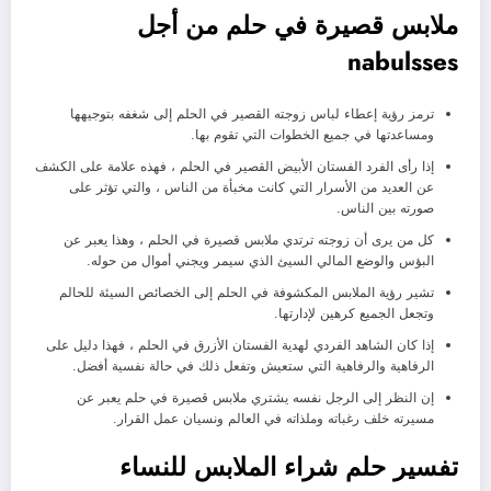
ملابس قصيرة في حلم من أجل
nabulsses
ترمز رؤية إعطاء لباس زوجته القصير في الحلم إلى شغفه بتوجيهها
ومساعدتها في جميع الخطوات التي تقوم بها.
إذا رأى الفرد الفستان الأبيض القصير في الحلم ، فهذه علامة على الكشف
عن العديد من الأسرار التي كانت مخبأة من الناس ، والتي تؤثر على
صورته بين الناس.
كل من يرى أن زوجته ترتدي ملابس قصيرة في الحلم ، وهذا يعبر عن
البؤس والوضع المالي السيئ الذي سيمر ويجني أموال من حوله.
تشير رؤية الملابس المكشوفة في الحلم إلى الخصائص السيئة للحالم
وتجعل الجميع كرهين لإدارتها.
إذا كان الشاهد الفردي لهدية الفستان الأزرق في الحلم ، فهذا دليل على
الرفاهية والرفاهية التي ستعيش وتفعل ذلك في حالة نفسية أفضل.
إن النظر إلى الرجل نفسه يشتري ملابس قصيرة في حلم يعبر عن
مسيرته خلف رغباته وملذاته في العالم ونسيان عمل القرار.
تفسير حلم شراء الملابس للنساء