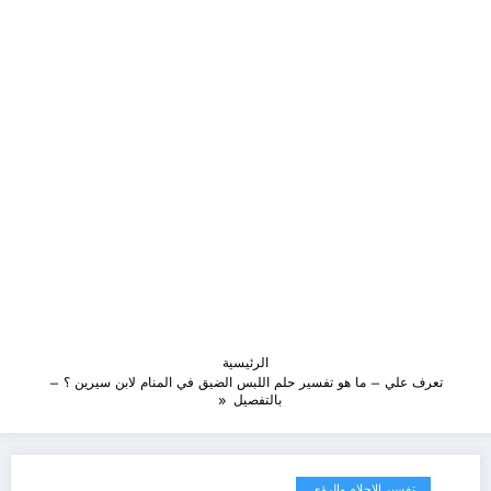
الرئيسية
تعرف علي – ما هو تفسير حلم اللبس الضيق في المنام لابن سيرين ؟ –
بالتفصيل
تفسير الاحلام والرؤى