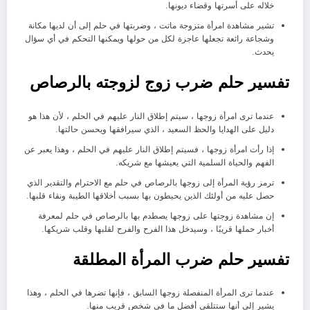
خلاله على أسرتها وقضاء ديونها.
تشير مشاهدة امرأة متزوجة ماتت ، وضربتها في حلم إلى أن لديها مكانة
وشجاعة رائعة تجعلها عاجزة لكل من حولها ويمكنها التحكم في أي سؤال
يحدث.
تفسير حلم ضرب زوج لزوجته بالرصاص
عندما ترى امرأة زوجها ، سيتم إطلاق النار عليهم في الحلم ، لأن هذا هو
دليل على الهدايا والحظ السعيد ، الذي سيرافقها ويحسن حالتها.
إذا رأت امرأة زوجها ، فسيتم إطلاق النار عليهم في الحلم ، وهذا يعبر عن
الفهم والحياة السلمية التي يعيشها مع شريكه.
ترمز رؤية المرأة إلى زوجها بالرصاص في حلم مع الاحترام والتقدير الذي
حصل عليه من أولئك الذين يحيطون بها بسبب أخلاقها الطيبة ونقاء قلبها.
إن مشاهدة زوجتها على زوجها يصطدم بها بالرصاص في حلم لمعرفة
أخبار حملها قريبًا ، وسيدخل هذا الفرح والفرح لقلبها وقلب شريكها.
تفسير حلم ضرب المرأة المطلقة
عندما ترى المرأة المنفصلة زوجها السابق ، فإنها تضرها في الحلم ، وهذا
يشير إلى أنها ستتلقى أفضل ما في شخص قريب منها.