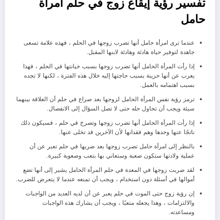
تفسير رؤية إيقاع زوج في حلم امرأة
حامل
عندما ترى امرأة حامل أنها تضرب زوجها في الحلم ، فهذه علامة تسعى
جاهدة لتوفير حياة هادئة وهادئة لابنها المقبل.
إذا رأت المرأة الحامل أنها تضرب زوجها بسبب خيانتها في الحلم ، فهذا
يعرب عن أنها حزينة بسبب حاجتها إليه خلال هذه الفترة ، لكنها لا تجده
بسبب اهتمامه بالعمل.
ترمز رؤية نفس المرأة الحامل لزوجها بعد صراع في حلم أن العلاقة بينهما
سيئة ويجب أن تحاول حله حتى لا تصل السؤال إلى الانفصال.
إذا رأت المرأة الحامل أنها تضرب زوجها وتصرخ في حلم ، فسيكون ذلك
ناتجًا عنها وحدها وهم فقدانها لأن الآخرين قد تخلى عنها.
بالنظر إلى امرأة حامل تضرب زوجها بعد ضربها في حلم تعبر عن أن
عملية ولادتها ستكون صعبة وستعاني بها بتعب وصعوبة كبيرة.
لقد ضربت زوجها في المعدة في حلم المرأة الحامل يشير إلى أنها تضع
أموالها في أسئلة دون استخدام ، ويجب أن تمنعه ​​عندما لا يتعرض للضرب.
إن رؤية زوج حتى الموت في حلم يعبر عن أن لديه العديد من الواجبات
والالتزامات ، وهذا يجعله متعبًا ، ويجب أن يشارك هذه الواجبات
ومساعدته.