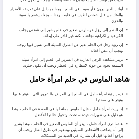
أولئك الذين يرون فأر يموت في الحلم ، وهذا هو دليل على تعرضه للأضرار
والفتك من قبل شخص لطيف في قلبه ، وهذا سيجعله يشعر بالسوء
والحزن.
إن النظر إلى رجل هو ماوس صغير في حلم يشير إلى شخص يجلب
الكراهية والكراهية تجاهه ، لكنه غير قادر على إيذائه.
إن رؤية رجل في الحلم تعبر عن الطرق السيئة التي تسير فيها زوجته
ويجب أن تتقن أفعاله.
ترمز مشاهدة الرجل العازب في السرير في الحلم إلى امرأة سيئة
السمعة تحوم من حوله لانتظاره في الحظر ويجب أن تكون حذرة.
شاهد الماوس في حلم امرأة حامل
ترمز رؤية امرأة حامل في الحلم إلى المرض والشرور التي ستؤثر عليها
وتؤثر على صحتها.
إذا رأيت امرأة حامل ، فإن الماوس مملة لها في المعدة في الحلم ، وهذا
هو دليل على تغييرات جيدة ستحدث وتحول حالتها للأفضل.
عندما ترى امرأة حامل ، يبدو أن الماوس الصغير في الحلم ، وهذا يشير
إلى أنه يصاحب الأشخاص السيئين ويتبعهم في طرق الظل ويجب أن
يراجع أفعالها قبل أن تشارك في العديد من المشكلات.