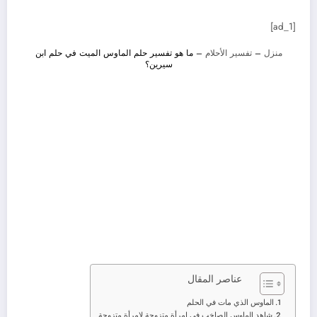
[ad_1]
منزل
–
تفسير الأحلام
–
ما هو تفسير حلم الماوس الميت في حلم ابن
سيرين؟
عناصر المقال
الماوس الذي مات في الحلم
شاهد الماوس الصاخب في امرأة متزوجة لامرأة متزوجة