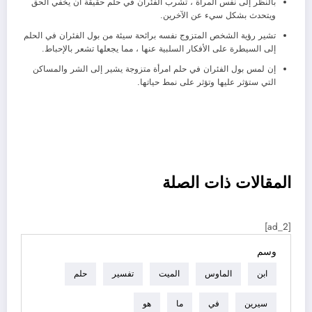
بالنظر إلى نفس المرأة ، تشرب الفئران في حلم حقيقة أن يخفي الحق
ويتحدث بشكل سيء عن الآخرين.
تشير رؤية الشخص المتزوج نفسه برائحة سيئة من بول الفئران في الحلم
إلى السيطرة على الأفكار السلبية عنها ، مما يجعلها تشعر بالإحباط.
إن لمس بول الفئران في حلم امرأة متزوجة يشير إلى الشر والمساكن
التي ستؤثر عليها وتؤثر على نمط حياتها.
تصفح
المقالات ذات الصلة
العناصر
[ad_2]
وسم
ابن
الماوس
الميت
تفسير
حلم
سيرين
في
ما
هو