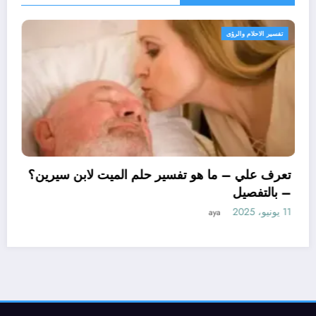
تفسير الاحلام والرؤى
تعرف علي – ما ه
– بالتفصيل
11 يونيو، 2025
aya
هو تأويل ابن سيرين لتفسير حلم
ة؟ – بالتفصيل
a