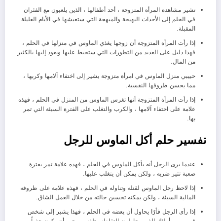
تشير مشاهدة المرأة المتزوجة ، أحد أطفالها ، الذين يلعبون مع الفئران
في الحلم إلى الأحداث البهيجة والمبهجة التي ستعيشها في الأيام القليلة
المقبلة.
إذا رأت المرأة المتزوجة أن زوجها يغذي الماوس في منزلها في الحلم ،
فهذا دليل على العديد من التطورات التي ستحيط عليها ويعود إليها بالكثير
من المال.
حبيبي منزل الماوس في امرأة متزوجة يشير إلى اختفاء آلامها وكربها ،
مما يحسن ظروفها النفسية.
إذا رأت المرأة المتزوجة أنها تغرس الماوس من المنزل في الحلم ، فهذه
علامة على اختفاء آلامها ، والكرب والتغلب على الفترة السيئة التي تمر
بها.
تفسير حلم أكل الماوس للرجل
عندما يرى الرجل أنه يأكل الماوس في الحلم ، فهذه علامة تمر بفترة
صعبة تثير ضربه ، ولكن يمكن أن يتغلب عليها.
إذا لاحظ رجل الماوس لقتله وتناوله في الحلم ، فهذه علامة على ظروفه
المالية السيئة ، ولكن يمكنه تحسين حالته من خلال العمل الشاق.
إذا رأى الرجل فأرًا يحاول أن يعضه في الحلم ، فهذا يشير إلى شخص
قريب من أولئك الذين يحاولون التقاطه وتلفه ، ويجب أن يكون حذراً.