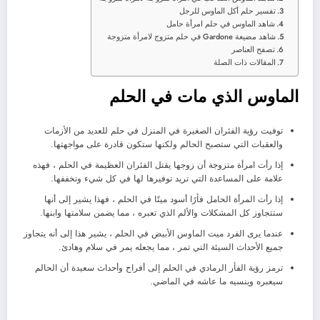
تفسير حلم أكل الماوس للرجل
شاهد الماوس في حلم امرأة حامل
شاهد مضيعة Gardone في حلم متزوج لامرأة متزوجة
تصفح العناصر
المقالات ذات الصلة
الماوس الذي مات في الحلم
توفيت رؤية الفئران الصغيرة في المنزل في حلم للعديد من الأزمات
والعقبات التي ستصبح الحالم ولكنها ستكون قادرة على مواجهتها.
إذا رأت امرأة متزوجة أن زوجها يقتل الفئران العظيمة في الحلم ، فهذه
علامة على المساعدة التي تريد توفيرها لها في كل شيء وتخففها.
إذا رأت المرأة الحامل فأرًا أسود ميتًا في الحلم ، فهذا يشير إلى أنها
ستتجاوز كل المشكلات والألم الذي تعبره ، مما يضمن سلامتها وابنها.
عندما يرى الفرد ميت الماوس الأبيض في الحلم ، يشير هذا إلى أنه يتجاوز
جميع الأحداث السيئة التي تمر ، مما يجعله يمر في سلام وهادئ.
ترمز رؤية الفأر الرمادي في الحلم إلى أفراح وأحداث سعيدة أن الحالم
سيعبره وينسيه ما عاشه في الماضي.