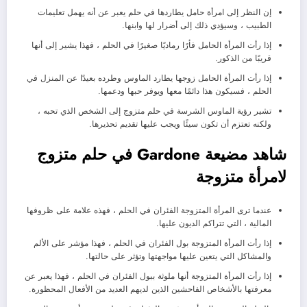
إن النظر إلى امرأة حامل يطاردها في حلم يعبر عن أنه يهمل تعليمات
الطبيب ، وسيؤدي ذلك إلى أضرار لها وابنها.
إذا رأت المرأة الحامل فأرًا رماديًا صغيرًا في الحلم ، فهذا يشير إلى أنها
قريبًا من الذكور.
إذا رأت المرأة الحامل زوجها يطارد الماوس وطرده بعيدًا عن المنزل في
الحلم ، فسيكون هذا دائمًا معها ويوفر حبها ودعمها.
تشير رؤية الماوس الشرسة في حلم متزوج إلى الشخص الذي تحبه ،
ولكنه تعتزم أن تكون سيئًا ويجب عليها تقديم تحذيرها.
شاهد مضيعة Gardone في حلم متزوج
لامرأة متزوجة
عندما ترى المرأة المتزوجة الفئران في الحلم ، فهذه علامة على ظروفها
المالية ، التي تتراكم الديون عليها.
إذا رأت المرأة المتزوجة بول الفئران في الحلم ، فهذا مؤشر على الألم
والمشاكل التي يتعين عليها مواجهتها وتؤثر على حالتها.
إذا رأت المرأة المتزوجة أنها ملوثة ببول الفئران في الحلم ، فهذا يعبر عن
معرفتها بالأشخاص الفاحشين الذين لديهم العديد من الأفعال المحظورة.