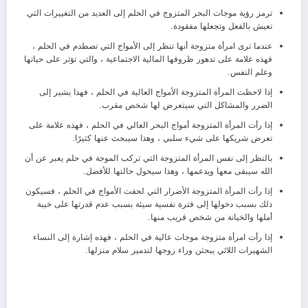
ترمز رؤية موجات البحر المتزوج في الحلم إلى العديد من التغييرات التي
تعيش بالفعل وتجعلها مفقودة.
عندما ترى امرأة متزوجة أنها تنظر إلى الأمواج التي تصطدم في الحلم ،
فهذه علامة على تدهور ظروفها المالية الاجتماعية ، والتي تؤثر على حياتها
وعلم النفس.
إذا لاحظت المرأة المتزوجة الأمواج العالية في الحلم ، فهذا يشير إلى
الضرر والمشاكل التي سيتعرض لها شخص مقرب.
إذا رأت المرأة المتزوجة أمواج البحر العالي في الحلم ، فهذه علامة على
تعرض شريكها على شيء سلبي ، وهذا سيبحث عنها كثيرًا.
بالنظر إلى نفس المرأة المتزوجة التي تركب الموجة في حلم يعبر عن أن
الله سيبقى معها ويدعمها ، وهذا سيحول حالتها للأفضل.
إذا رأت المرأة المتزوجة الأضرار التي لحقت الأمواج في الحلم ، فسيكون
ذلك بسبب دخولها إلى فترة نفسية سيئة بسبب عدم قدرتها على خيبة
أملها والخيانة من شخص قريب منها.
إذا رأت امرأة متزوجة موجات عالية في الحلم ، فهذه إشارة إلى النساء
الشهيرات اللائي يبحثن وراء زوجها لتدمير سلام منزلها.