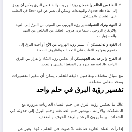
البقاء من الظلم والقمع
إن رؤية الهروب والبقاء من البرق يمكن أن يرمز
إلى بقاء Agaustizia والتهديدات ويمكن أن يعبر عن قوة Seer في التغلب
على الشدائد والمشاكل.
التوبة وترك العصيان
تشير رؤية الهروب من الموتى من البرق إلى التوبة
والارتفاع الروحي ، بينما يرى هروب الطفل من التخلص من التهم
والمسؤوليات.
القوة والدعم
يمكن أن تشير رؤية الهروب من الأخ أو أخت البرق إلى
دعمهم وقوتهم للتغلب على التحديات والظروف الصعبة.
الفرج والراحة بعد الجهد
يمكن أن تعكس رؤية البكاء والفرار من البرق
الراحة والراحة بعد فترة من الضغط النفسي والتعب.
مع سياق مختلف وتفاصيل دقيقة للحلم ، يمكن أن تتغير التفسيرات
وتتخذ معاني مختلفة.
تفسير رؤية البرق في حلم واحد
غالبًا ما تعكس رؤية البرق في حلم النساء العازبات مروره مع
المشكلات والأزمة ، ويشير حلم الصاعقة وحلم البرق إلى حدوثه في
الشدائد ، بينما يرون الرعد والرعد الخوف والضعف.
إذا رأت الفتاة العازبة صاعقة بلا صوت في الحلم ، فهذا يعبر عن