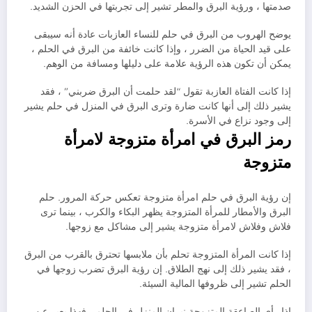
صدمتها ، ورؤية البرق والمطر تشير إلى تجربتها في الحزن الشديد.
يوضح الهروب من البرق في حلم للنساء العازبات عادة أنه سيبقى
على قيد الحياة من الضرر ، وإذا كانت خائفة من البرق في الحلم ،
يمكن أن تكون هذه الرؤية علامة على دليلها ومسافة من الوهم.
إذا كانت الفتاة العازبة تقول “لقد حلمت أن البرق ضربني” ، فقد
يشير ذلك إلى أنها كانت ضارة وترى البرق في المنزل في حلم يشير
إلى وجود نزاع في الأسرة.
رمز البرق في امرأة متزوجة لامرأة
متزوجة
إن رؤية البرق في حلم امرأة متزوجة تعكس حركة المرور. حلم
البرق والأمطار للمرأة المتزوجة يظهر البكاء والكرب ، بينما ترى
فلاش وفلاش لامرأة متزوجة يشير إلى مشاكل مع زوجها.
إذا كانت المرأة المتزوجة تحلم بأن ملابسها تحترق بالقرب من البرق
، فقد يشير ذلك إلى نهج الطلاق. إن رؤية البرق تضرب زوجها في
الحلم تشير إلى ظروفها المالية السيئة.
إذا رأى الصاعقة المتزوجة نيران المنزل في الحلم ، فهذا يعبر عن