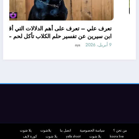
تعرف علي – تعرف على أهم التأويلات التي وردت
عن ابن سيرين لتفسير حلم الكلب يعض يدي –
بالتفصيل
12 يونيو، 2025
aya
من نحن ؟
سياسة الخصوصية
اتصل بنا
يلاشوت
يلا شوت
koora live
يلا شوت
yalla shoot
يلا شوت
كورة لايف
yalla shoot
yalla shoot
kora live
كورة لايف
افلام