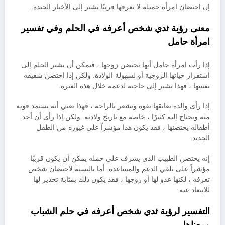
إن احتضان امرأة جميلة لا تعرفها قريبًا يشير إلى الأخبار الجيدة.
معنى رؤية ثدي شخص أعرفه في الحلم وفي تفسير
امرأة حامل
إذا رأت امرأة حامل أنها تحتضن زوجها ، فيمكن أن يشير الحلم إلى
استقرار حياتها الزوجية أو لسهولة الولادة. ولكن إذا احتضن شقيقه
نفسها ، فهذا يشير إلى حاجته لدعمه خلال هذه الفترة.
إذا رأى والده يعانقها بقوة ويشعر بالراحة ، فهذا يعني أنه يستمد قوته
منه ويحتاج إليه كثيرًا ، خاصة مع تاريخ ولادته. ولكن إذا رأى أن أحد
أطفاله يحتضنها ، فقد يكون هذا مؤشراً على غيوره من الطفل
الجديد.
إنه يحتضن الطبيب الذي يشرف على حمله يمكن أن يكون قريبًا
مؤشراً على تلقي الدعم والمساعدة. أما بالنسبة لاحتضان شخص
تعرفه ، لكنها عدو لها أو زوجها ، فقد يكون ذلك بمثابة تحذير لها
للابتعاد عنه.
التفسير لرؤية ثدي شخص أعرفه في حلم الشباب
ومعناها