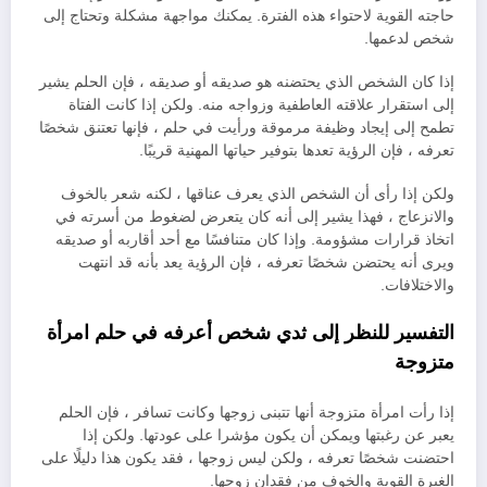
حاجته القوية لاحتواء هذه الفترة. يمكنك مواجهة مشكلة وتحتاج إلى
شخص لدعمها.
إذا كان الشخص الذي يحتضنه هو صديقه أو صديقه ، فإن الحلم يشير
إلى استقرار علاقته العاطفية وزواجه منه. ولكن إذا كانت الفتاة
تطمح إلى إيجاد وظيفة مرموقة ورأيت في حلم ، فإنها تعتنق شخصًا
تعرفه ، فإن الرؤية تعدها بتوفير حياتها المهنية قريبًا.
ولكن إذا رأى أن الشخص الذي يعرف عناقها ، لكنه شعر بالخوف
والانزعاج ، فهذا يشير إلى أنه كان يتعرض لضغوط من أسرته في
اتخاذ قرارات مشؤومة. وإذا كان متنافسًا مع أحد أقاربه أو صديقه
ويرى أنه يحتضن شخصًا تعرفه ، فإن الرؤية يعد بأنه قد انتهت
والاختلافات.
التفسير للنظر إلى ثدي شخص أعرفه في حلم امرأة
متزوجة
إذا رأت امرأة متزوجة أنها تتبنى زوجها وكانت تسافر ، فإن الحلم
يعبر عن رغبتها ويمكن أن يكون مؤشرا على عودتها. ولكن إذا
احتضنت شخصًا تعرفه ، ولكن ليس زوجها ، فقد يكون هذا دليلًا على
الغيرة القوية والخوف من فقدان زوجها.