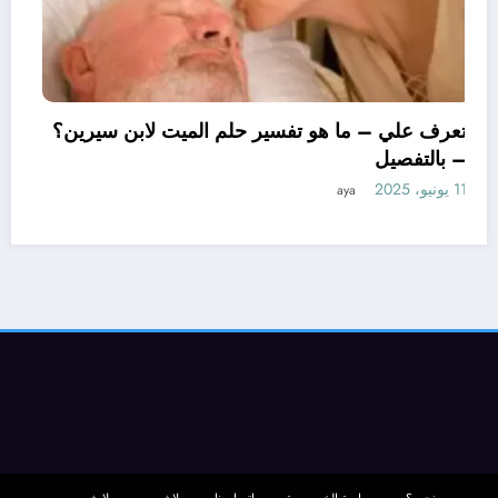
تعرف علي – ما هو تفسير حلم الميت لابن سيري
– بالتفصيل
11 يونيو، 2025
aya
لم