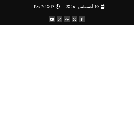
لتجاوز
10 أغسطس، 2026
7:43:17 PM
لى
لمحتوى