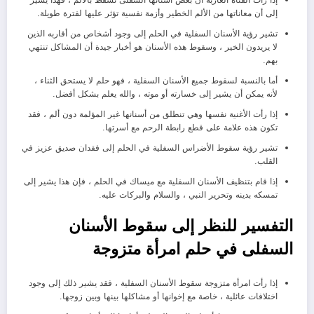
إذا رأت الفتاة العازبة أن بعض أسنانها السفلى تسقط بالألم ، فهذا يشير
إلى أن معاناتها من الألم الخطير وأزمة نفسية تؤثر عليها لفترة طويلة.
تشير رؤية الأسنان السفلية في الحلم إلى وجود أشخاص من أقاربه الذين
لا يريدون الخير ، وسقوط هذه الأسنان هو أخبار جيدة أن المشاكل تنتهي
بهم.
أما بالنسبة لسقوط جميع الأسنان السفلية ، فهو حلم لا يستحق الثناء ،
لأنه يمكن أن يشير إلى خسارته أو موته ، والله يعلم بشكل أفضل.
إذا رأت الأغنية نفسها وهي تنطلق من أسنانها غير المؤلمة دون ألم ، فقد
تكون هذه علامة على قطع رابطة الرحم مع أسرتها.
تشير رؤية سقوط الأضراس السفلية في الحلم إلى فقدان صديق عزيز في
القلب.
إذا قام بتنظيف الأسنان السفلية مع ميساك في الحلم ، فإن هذا يشير إلى
تمسكه بدينه وتحرير النبي ، والسلام والبركات عليه.
التفسير للنظر إلى سقوط الأسنان
السفلى في حلم امرأة متزوجة
إذا رأت امرأة متزوجة سقوط الأسنان السفلية ، فقد يشير ذلك إلى وجود
اختلافات عائلية ، خاصة مع إخوانها أو مشاكلها بينها وبين زوجها.