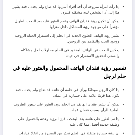
إذا رأت امرأة متزوجة أن أحد أفراد أسرتها قد ضاع ولم يجده ، فقد يشير
هذا إلى أن الشخص لديه مشكلة كبيرة.
يمكن أن تكون رؤية فقدان الهاتف وعدم العثور عليه بعد البحث الطويل
مؤشراً على مواجهة رؤية المشاكل داخل منزلها.
تشير رؤية الهاتف الخلوي الجديد في الحلم إلى استقرار الحياة الزوجية
ووجود الحب والتفاهم بين الزوجين.
يعكس البحث عن الهاتف المفقود في الحلم محاولات لحل مشاكله
والسعي لتحقيق الاستقرار في حياته.
تفسير رؤية فقدان الهاتف المحمول والعثور عليه في
حلم لرجل
إذا كان الرجل موظفًا ورأى في حلمه أن هاتفه قد ضاع ولم يجده ، فقد
يكون هذا قريبًا علامة على خسارته في عمله.
يمكن أن يشير فقدان الهاتف في الحلم دون العثور على تدهور الظروف
المادية للرأي بسبب فقدان عمله.
إذا تم العثور على هاتفه بعد البحث ، فإن الرؤية وعدته بالحصول على
وظيفة جديدة أفضل مما كان عليه.
إن رؤية خسارة متنقلة في الحلم تحذر من البصيرة من اتخاذ قرارات