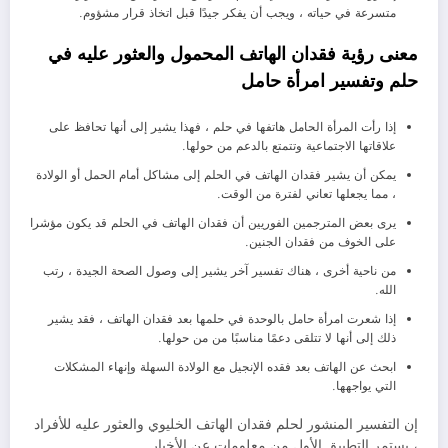
متسرعة في حياته ، ويجب أن يفكر جيدًا قبل اتخاذ قرار مشؤوم.
معنى رؤية فقدان الهاتف المحمول والعثور عليه في
حلم وتفسير امرأة حامل
إذا رأت المرأة الحامل هاتفها في حلم ، فهذا يشير إلى أنها تحافظ على
علاقاتها الاجتماعية وتتمتع بالدعم من حولها.
يمكن أن يشير فقدان الهاتف في الحلم إلى مشاكل أمام الحمل أو الولادة
، مما يجعلها تعاني لفترة من الوقت.
يرى بعض المترجمين الفوريين أن فقدان الهاتف في الحلم قد يكون مؤشرا
على الخوف من فقدان الجنين.
من ناحية أخرى ، هناك تفسير آخر يشير إلى وصول الصحة الجيدة ، رتب
الله.
إذا شعرت امرأة حامل بالوحدة في حلمها بعد فقدان الهاتف ، فقد يشير
ذلك إلى أنها لا تتلقى دعمًا مناسبًا من من حولها.
ابحث عن الهاتف بعد فقده الإنجيل مع الولادة السهلة وإنهاء المشكلات
التي يواجهها.
إن التفسير المنشور لحلم فقدان الهاتف الخليوي والعثور عليه للأفراد
، يستمر التطبيق الأول من معلومات عن الأخبار.