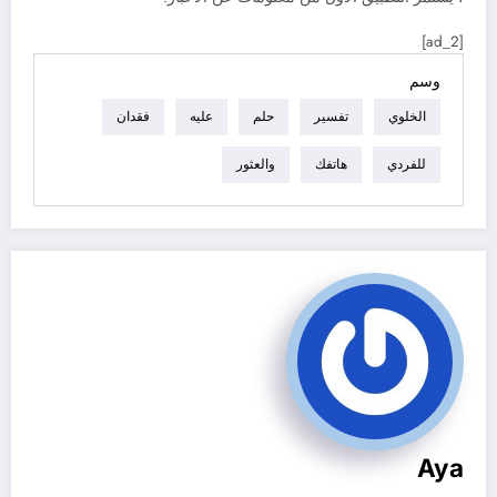
[ad_2]
وسم
الخلوي
تفسير
حلم
عليه
فقدان
للفردي
هاتفك
والعثور
Aya