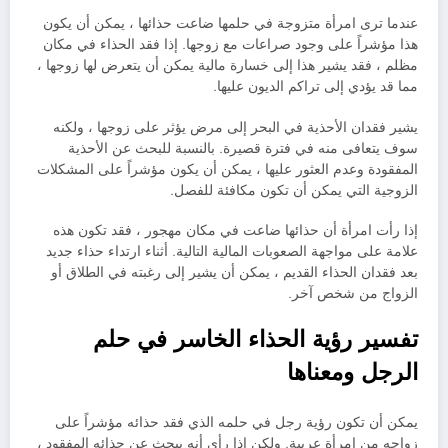
عندما ترى امرأة متزوجة في حلمها ضاعت حذائها ، يمكن أن يكون
هذا مؤشراً على وجود صراعات مع زوجها. إذا فقد الحذاء في مكان
مظلم ، فقد يشير هذا إلى خسارة مالية يمكن أن يتعرض لها زوجها ،
مما قد يؤدي إلى تراكم الديون عليها.
يشير فقدان الأحذية في البحر إلى مرض يؤثر على زوجها ، ولكنه
سوف يتعافى منه في فترة قصيرة. بالنسبة للبحث عن الأحذية
المفقودة وعدم العثور عليها ، يمكن أن يكون مؤشراً على المشكلات
الزوجية التي يمكن أن تكون مكافئة للفصل.
إذا رأت امرأة أن حذائها ضاعت في مكان مهجور ، فقد تكون هذه
علامة على مواجهة الصعوبات المالية التالية. أثناء ارتداء حذاء جديد
بعد فقدان الحذاء القديم ، يمكن أن يشير إلى رغبته في الطلاق أو
الزواج من شخص آخر.
تفسير رؤية الحذاء الخاسر في حلم
الرجل ومعناها
يمكن أن تكون رؤية رجل في حلمه الذي فقد حذائه مؤشراً على
زواجه من امرأة عربية. ولكن إذا رأى أنه يبحث عن حذائه المفقود ،