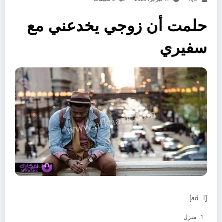
حلمت أن زوجي يخدعني مع
سفيري
[ad_1]
منزل