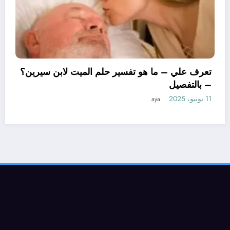
تعرف علي
– بالتفص
11 يونيو، 2025
ي – ما هو تأويل ابن سيرين لتفسير حلم
 للمتزوجة؟ – بالتفصيل
aya