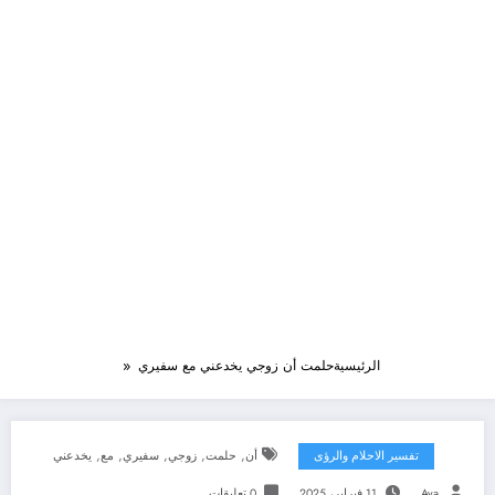
الرئيسية
حلمت أن زوجي يخدعني مع سفيري
,
,
,
,
,
تفسير الاحلام والرؤى
أن
حلمت
زوجي
سفيري
مع
يخدعني
Aya
11 فبراير، 2025
0 تعليقات