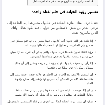
التفسير لرؤية خيانة الزوج مع تقدم في حلم امرأة حامل
تفسير رؤية الخيانة في حلم لفتاة واحدة
عندما ترى الفتاة العازبة الخيانة في حلمها ، يشير هذا إلى الحاجة إلى
توخي الحذر من بعض الأشخاص من حولها ، فقد يكون هناك أولئك
الذين يتآمرون ضدها.
إذا كانت هي التي تخون أحد أقاربها ، فهذا يشير إلى أنها تتبع مسارًا غير
صحيح وأن الحلم يعتبر تحذيرًا لها لسحب أفعالها وتوبة الله.
رؤية الفتاة تخون شخصًا قريب منها ، والتي يمكن أن تكون تحذيرًا سيقع
في مؤامرة بسبب علاقتها مع بعض متعاونيها المقربين.
إذا رأى أن صديقه يخونها ، فهذه رؤية غير مريحة وتشير إلى أن هناك
مشاكل يمكن أن تؤثر سلبًا على علاقتها.
إن الشعور بالأسف بعد الخيانة في الحلم هو علامة جيدة ، حيث يرمز إلى
بقاء مشكلة كان من الممكن أن تتعرض لها وتشير إلى صلاح وتقوية
الفتاة.
ولكن إذا تعرضت للخيانة في الحلم ، فهذا يشير إلى أن هناك شخصًا
يحاول التقاط في مؤامرة ، ويوصى به أن يصلي أن يحميه الله منهم.
يمكن أن تشير رؤية الخيانة أيضًا إلى الخوف من فتاة المستقبل والمجهول.